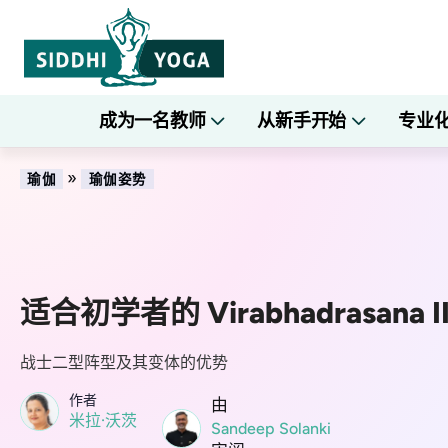
成为一名教师
从新手开始
专业
»
瑜伽
瑜伽姿势
适合初学者的 Virabhadrasana I
战士二型阵型及其变体的优势
作者
由
米拉·沃茨
Sandeep Solanki