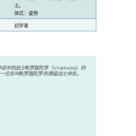
士。
体式：姿势
初学者
神话中的战士
毗罗跋陀罗（Virabhadra）
的
一位名叫
毗罗跋陀罗
的勇猛战士命名。