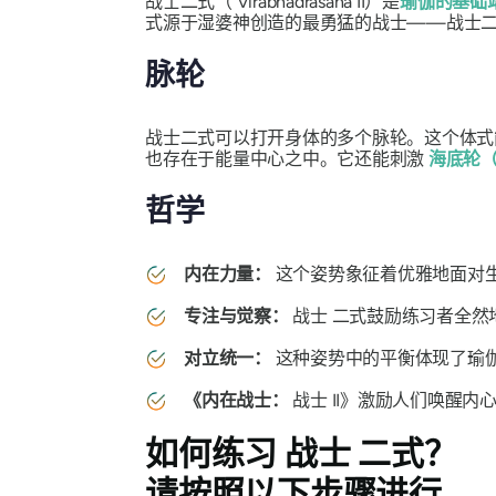
战士二式（
Virabhadrasana
II）是
瑜伽的基础
式源于湿婆神创造的最勇猛的战士——战士
脉轮
战士二式可以打开身体的多个脉轮。这个体式
也存在于能量中心之中。它还能刺激
海底轮（梵文
哲学
内在力量：
这个姿势象征着优雅地面对
专注与觉察：
战士
二式鼓励练习者全然
对立统一：
这种姿势中的平衡体现了瑜
《内在战士：
战士 II》激励人们唤醒
如何练习
战士
二式？
请按照以下步骤进行。