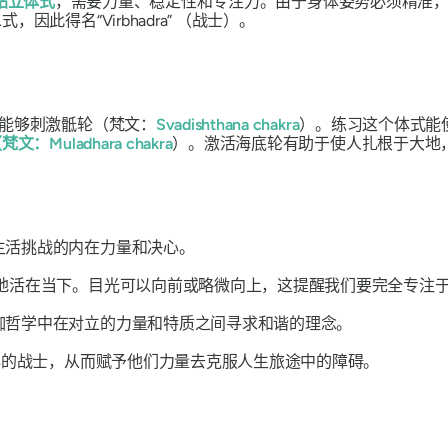
站立体式
，需要力量、稳定性和专注力。由于身体姿势必须精准
二式，因此得名
“Virbhadra”
（战士）。
能够刺激骶轮（梵文：
Svadishthana
chakra
）。练习这个体式能
：Muladhara chakra
）。激活海底轮有助于使人扎根于大地
生活挑战的内在力量和决心。
地活在当下。目光可以向前或略微向上，这提醒我们要完全专注
伽哲学中在对立的力量和特质之间寻求和谐的理念。
内心的战士，从而赋予他们力量去克服人生旅途中的障碍。