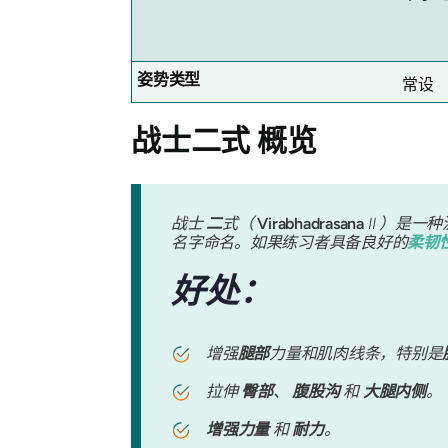
姿势类型
常设
战士二式
概览
战士
二
式（
Virabhadrasana
II ）是
名字命名。如果练习者具备良好的
柔韧
好处：
增强
腿部
力量和肌肉线条，特别是
拉伸
臀部
、
腹股沟
和
大腿内侧
。
增强力量
和
耐力
。