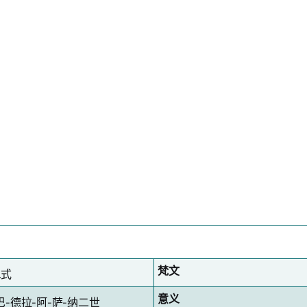
梵文
二式
意义
巴-德拉-阿-萨-纳二世