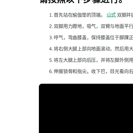
首先站在瑜伽垫的顶端。
山式
双脚并拢
双脚用力蹬地，吸气，双臂与地面平行
呼气，弯曲膝盖，保持膝盖位于脚踝正
将右侧大腿上部向地面滚动，然后用大
将左大腿上部向后压，并将左脚外侧用
伸展锁骨和指尖。收下巴，目光看向右