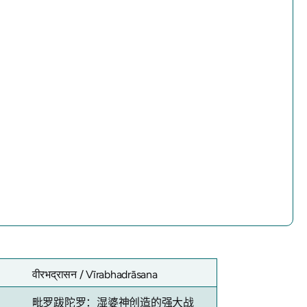
वीरभद्रासन /
Vīrabhadrāsana
毗罗跋陀罗：湿婆神创造的强大战