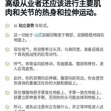
高级从业者还应该进行主要肌
肉和关节的热身和拉伸运动。
从
站立姿势
车轮式。
这一切始于
山式
双脚应略宽于臀部，双脚稳稳地踩在
地面上。.
现在吸气，将双臂举过头顶，与肩同宽，准备迎接这
个具有挑战性的后弯动作。.
呼气，将骨盆向前移动，弯曲膝盖、髋部和脊柱，进
入后弯姿势。.
此时，你的双臂向后伸展，腹部向前突出，你会感觉
到身体的重量压在你的大腿和脚趾上。.
现在慢慢地把手掌放在地板上，手掌一放在地板上，
就要立即伸直手臂，否则你的头可能会掉到地板上。.
所以，请务必注意你正在做什么，并正常呼吸进入这