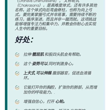
（Urdhava Dhanurasana），
又称轮式
（Chakrasana），是高难度体式，还有许多其他
名称。这个体式向后弯曲脊柱，也称为向上弓
式。要完美掌握弓式并非易事，需要持续不断的
练习，循序渐进，而且并非一蹴而就。这项挑战
能够增强专注力和集中力，并教会你耐心去实现
人生中的重要目标。
好处：
拉伸
髋屈肌
和股四头肌会有帮助。
这个
姿势可以
同时刺激身心。
上犬式
可以伸展
腹部器官，促进血液循
环。
它能打开你的胸腔，扩张你的肺部，从而增
加你的呼吸能力。.
增强自信心，打开
心轮。