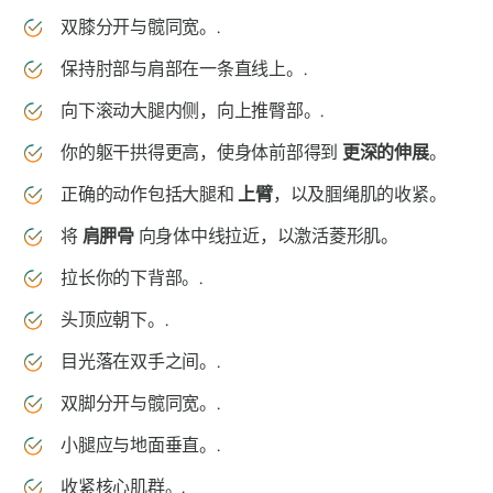
双膝分开与髋同宽。.
保持肘部与肩部在一条直线上。.
向下滚动大腿内侧，向上推臀部。.
你的躯干拱得更高，使身体前部得到
更深的伸展
。
正确的动作包括大腿和
上臂
，以及腘绳肌的收紧。
将
肩胛骨
向身体中线拉近，以激活菱形肌。
拉长你的下背部。.
头顶应朝下。.
目光落在双手之间。.
双脚分开与髋同宽。.
小腿应与地面垂直。.
收紧核心肌群。.