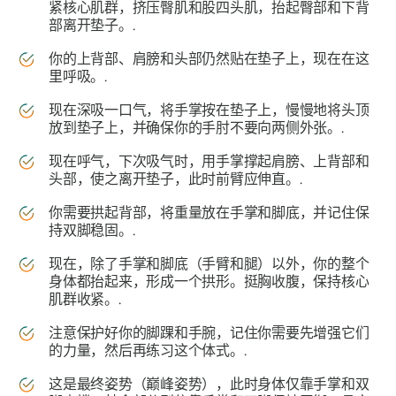
紧核心肌群，挤压臀肌和股四头肌，抬起臀部和下背
部离开垫子。.
你的上背部、肩膀和头部仍然贴在垫子上，现在在这
里呼吸。.
现在深吸一口气，将手掌按在垫子上，慢慢地将头顶
放到垫子上，并确保你的手肘不要向两侧外张。.
现在呼气，下次吸气时，用手掌撑起肩膀、上背部和
头部，使之离开垫子，此时前臂应伸直。.
你需要拱起背部，将重量放在手掌和脚底，并记住保
持双脚稳固。.
现在，除了手掌和脚底（手臂和腿）以外，你的整个
身体都抬起来，形成一个拱形。挺胸收腹，保持核心
肌群收紧。.
注意保护好你的脚踝和手腕，记住你需要先增强它们
的力量，然后再练习这个体式。.
这是最终姿势（巅峰姿势），此时身体仅靠手掌和双