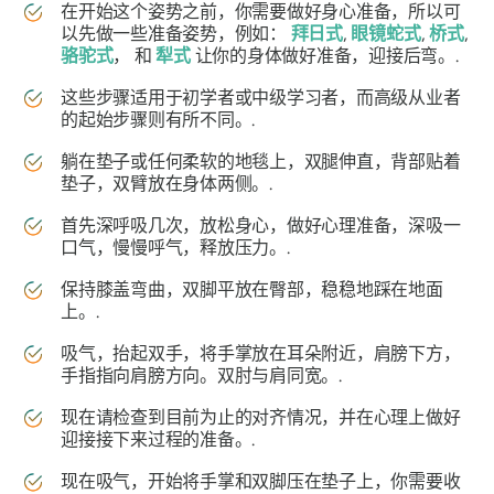
在开始这个姿势之前，你需要做好身心准备，所以可
以先做一些准备姿势，例如：
拜日式
,
眼镜蛇式
,
桥式
,
骆驼式
， 和
犁式
让你的身体做好准备，迎接后弯。.
这些步骤适用于初学者或中级学习者，而高级从业者
的起始步骤则有所不同。.
躺在垫子或任何柔软的地毯上，双腿伸直，背部贴着
垫子，双臂放在身体两侧。.
首先深呼吸几次，放松身心，做好心理准备，深吸一
口气，慢慢呼气，释放压力。.
保持膝盖弯曲，双脚平放在臀部，稳稳地踩在地面
上。.
吸气，抬起双手，将手掌放在耳朵附近，肩膀下方，
手指指向肩膀方向。双肘与肩同宽。.
现在请检查到目前为止的对齐情况，并在心理上做好
迎接接下来过程的准备。.
现在吸气，开始将手掌和双脚压在垫子上，你需要收