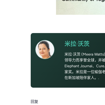
米拉·沃茨
米拉·沃茨 (Meera Wat
领导力而享誉全球，并被
Elephant Journal
家奖。米拉是一位瑜伽老师和理
在新加坡陪伴家人。.
回复