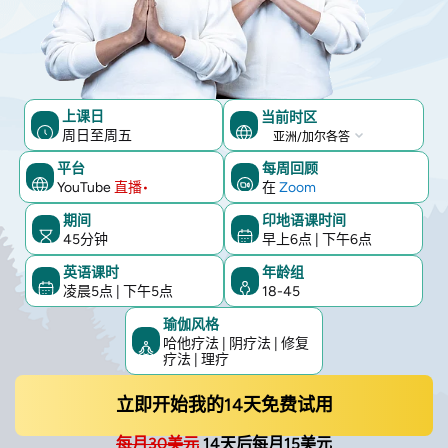
上课日
当前时区
周日至周五
当
前
平台
每周回顾
YouTube
直播•
在
Zoom
时
区
期间
印地语课时间
45分钟
早上6点
|
下午6点
英语课时
年龄组
凌晨5点
|
下午5点
18-45
瑜伽风格
哈他疗法 | 阴疗法 | 修复
疗法 | 理疗
立即开始我的14天免费试用
每月30美元
14天后每月15美元