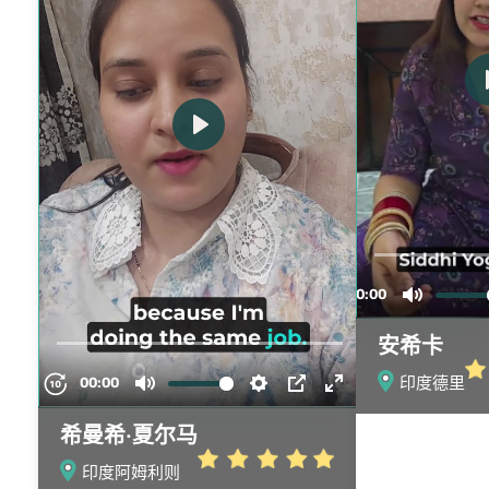
安希卡
印度德里
希曼希·夏尔马
印度阿姆利则