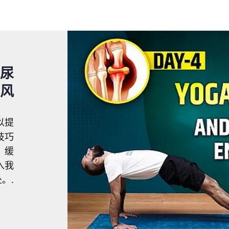
衡尿
风
以提
技巧
、缓
入我
。.