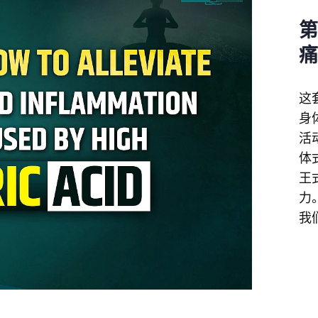
这
身
活
体
王
力
我