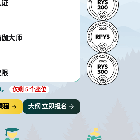
认证
瑜伽大师
权限
惠，
仅剩 5 个座位
课程
大纲 立即报名