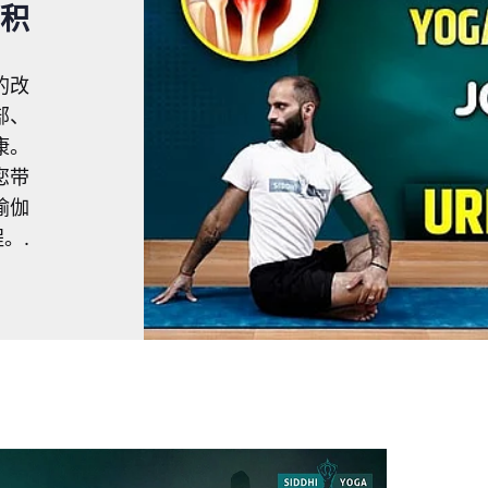
积
的改
部、
康。
您带
瑜伽
。.