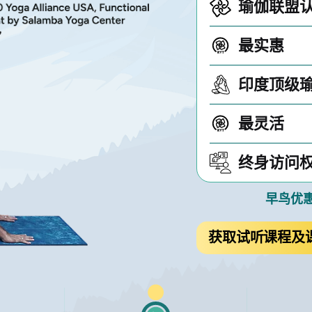
瑜伽联盟
最实惠
印度顶级
最灵活
终身访问
早鸟优
获取试听课程及