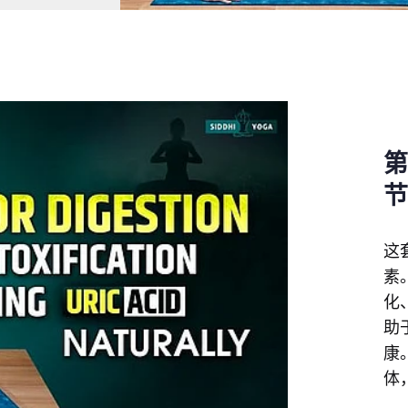
这
素
化
助
康
体