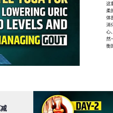
这
柔
体
消
心
然
衡
减