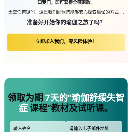
知我们，即可获得全额退款。
无需任何疑问。这是我们确保您能够安心探索瑜伽的方式。.
准备好开始你的瑜伽之旅了吗？
立即加入我们，零风险体验！
领取为期
7天的“瑜伽舒缓失智
症
课程”教材及试听课。
姓
电
名
子