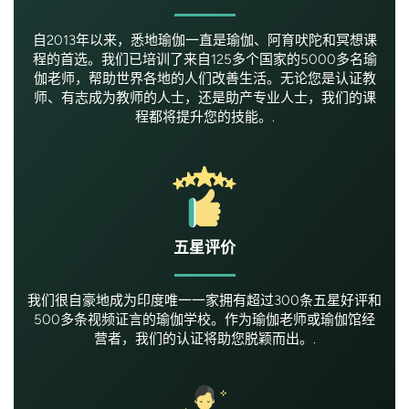
自2013年以来，悉地瑜伽一直是瑜伽、阿育吠陀和冥想课
程的首选。我们已培训了来自125多个国家的5000多名瑜
伽老师，帮助世界各地的人们改善生活。无论您是认证教
师、有志成为教师的人士，还是助产专业人士，我们的课
程都将提升您的技能。.
五星评价
我们很自豪地成为印度唯一一家拥有超过300条五星好评和
500多条视频证言的瑜伽学校。作为瑜伽老师或瑜伽馆经
营者，我们的认证将助您脱颖而出。.