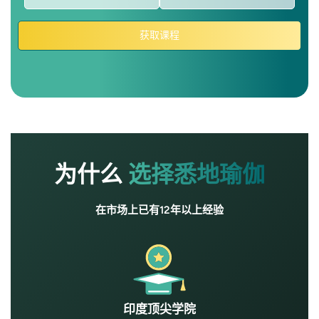
邮
（必
箱
获取课程
填）
（必
填）
为什么
选择悉地瑜伽
在市场上已有12年以上经验
印度顶尖学院