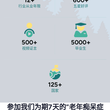
12
+
600
+
行业从业年限
五星好评
500
+
5000
+
视频证言
毕业生
125
+
国家
参加我们为期7天的“老年痴呆症