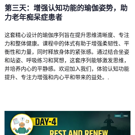
第三天：增强认知功能的瑜伽姿势，助
力老年痴呆症患者
这套精心设计的瑜伽序列旨在提升思维清晰度、专注
力和整体健康。课程中的体式有助于增强柔韧性、平
衡性和力量，同时释放身体的紧张感。通过结合坐姿
和站姿、呼吸练习和冥想，这套序列能够激发思维，
并培养内心的平静感。欢迎加入我们，体验认知功能
提升、专注力增强和内心平和带来的益处。.