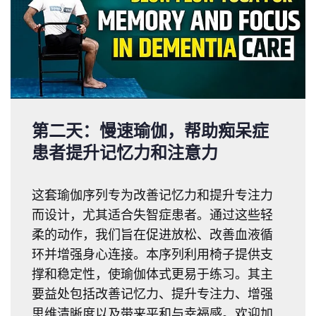
第二天：慢速瑜伽，帮助痴呆症
患者提升记忆力和注意力
这套瑜伽序列专为改善记忆力和提升专注力
而设计，尤其适合失智症患者。通过这些轻
柔的动作，我们旨在促进放松、改善血液循
环并增强身心连接。本序列利用椅子提供支
撑和稳定性，使瑜伽体式更易于练习。其主
要益处包括改善记忆力、提升专注力、增强
思维清晰度以及带来平和与幸福感。欢迎加