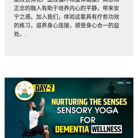
正念的融入有助于培养内心的平静，带来安
宁之感。加入我们，体验这套具有疗愈功效
的练习，滋养身心连接，感受身心合一的益
处。.