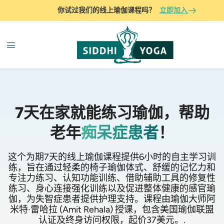
你试过我们的线上瑜伽课程吗？
立即加入
7天在家就能练习瑜伽，帮助
老年
痴呆症患者
！
这个为期7天的线上瑜伽课程提供6小时的自主学习训
练，旨在通过轻柔的椅子瑜伽体式、舒缓的记忆力和
专注力练习、认知功能训练、借助辅助工具的修复性
练习、身心连接强化训练以及促进整体健康的感官瑜
伽，为失智症患者提供护理支持。课程由瑜伽大师阿
米特·雷哈拉 (Amit Rehala) 授课，包含美国瑜伽联盟
认证及终身访问权限，起价37美元。.