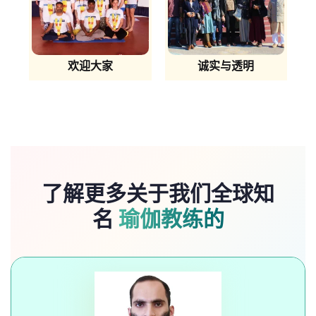
欢迎大家
诚实与透明
了解更多关于我们全球知
名
瑜伽教练的