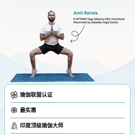
瑜伽联盟认证
最实惠
印度顶级瑜伽大师