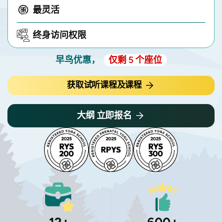
最灵活
终身访问权限
早鸟优惠，
仅剩 5 个座位
获取试听课程及课程
大纲 立即报名