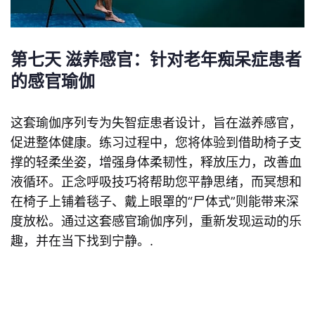
第七天 滋养感官：针对老年痴呆症患者
的感官瑜伽
这套瑜伽序列专为失智症患者设计，旨在滋养感官，
促进整体健康。练习过程中，您将体验到借助椅子支
撑的轻柔坐姿，增强身体柔韧性，释放压力，改善血
液循环。正念呼吸技巧将帮助您平静思绪，而冥想和
在​​椅子上铺着毯子、戴上眼罩的“尸体式”则能带来深
度放松。通过这套感官瑜伽序列，重新发现运动的乐
趣，并在当下找到宁静。.