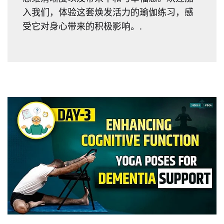
入我们，体验这套焕发活力的瑜伽练习，感
受它对身心带来的积极影响。.