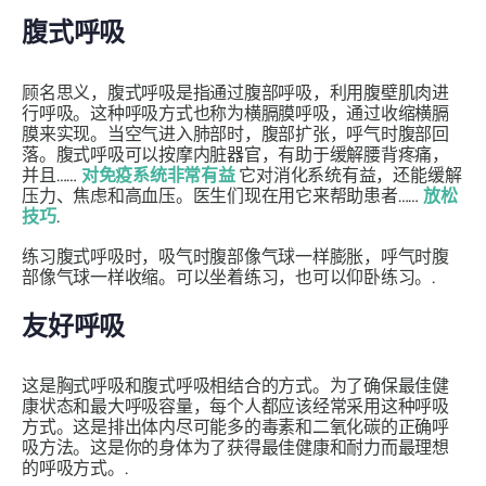
腹式呼吸
顾名思义，腹式呼吸是指通过腹部呼吸，利用腹壁肌肉进
行呼吸。这种呼吸方式也称为横膈膜呼吸，通过收缩横膈
膜来实现。当空气进入​​肺部时，腹部扩张，呼气时腹部回
落。腹式呼吸可以按摩内脏器官，有助于缓解腰背疼痛，
并且……
对免疫系统非常有益
它对消化系统有益，还能缓解
压力、焦虑和高血压。医生们现在用它来帮助患者……
放松
技巧
.
练习腹式呼吸时，吸气时腹部像气球一样膨胀，呼气时腹
部像气球一样收缩。可以坐着练习，也可以仰卧练习。.
友好呼吸
这是胸式呼吸和腹式呼吸相结合的方式。为了确保最佳健
康状态和最大呼吸容量，每个人都应该经常采用这种呼吸
方式。这是排出体内尽可能多的毒素和二氧化碳的正确呼
吸方法。这是你的身体为了获得最佳健康和耐力而最理想
的呼吸方式。.