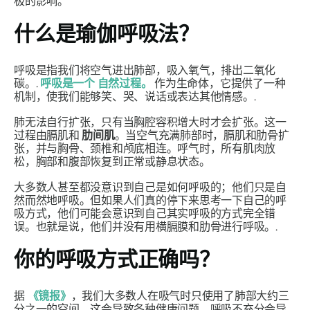
极的影响。
什么是瑜伽呼吸法？
呼吸是指我们将空气进出肺部，吸入氧气，排出二氧化
碳。.
呼吸是一个
自然过程。
作为生命体，它提供了一种
机制，使我们能够笑、哭、说话或表达其他情感。.
肺无法自行扩张，只有当胸腔容积增大时才会扩张。这一
过程由膈肌和
肋间肌
。当空气充满肺部时，膈肌和肋骨扩
张，并与胸骨、颈椎和颅底相连。呼气时，所有肌肉放
松，胸部和腹部恢复到正常或静息状态。
大多数人甚至都没意识到自己是如何呼吸的；他们只是自
然而然地呼吸。但如果人们真的停下来思考一下自己的呼
吸方式，他们可能会意识到自己其实呼吸的方式完全错
误。也就是说，他们并没有用横膈膜和肋骨进行呼吸。.
你的呼吸方式正确吗？
据
《镜报》
，我们大多数人在吸气时只使用了肺部大约三
分之一的空间，这会导致各种健康问题。呼吸不充分会导