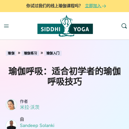
你试过我们的线上瑜伽课程吗？
立即加入
»
»
瑜伽
瑜伽练习
瑜伽入门
瑜伽呼吸：适合初学者的瑜伽
呼吸技巧
作者
米拉·沃茨
由
Sandeep Solanki