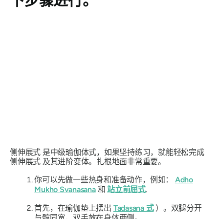
下步骤进行。
侧伸展式
是中级瑜伽体式，如果坚持练习，就能轻松完成
侧伸展式
及其进阶变体。扎根地面非常重要。
你可以先做一些热身和准备动作，例如：
Adho
Mukho Svanasana
和
站立前屈式
.
首先，在瑜伽垫上摆出
Tadasana
式
）。双腿分开
与髋同宽，双手放在身体两侧。