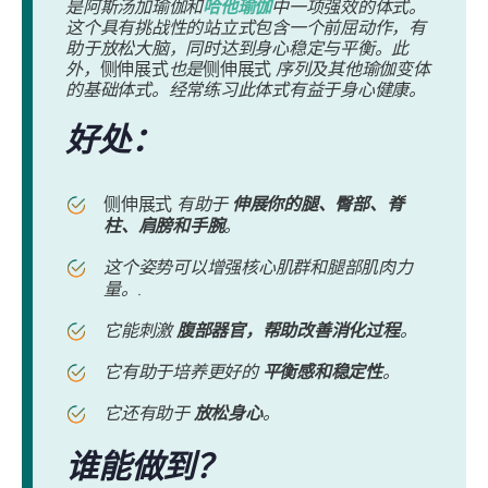
是阿斯汤加瑜伽和
哈他瑜伽
中一项强效的体式。
这个具有挑战性的站立式包含一个前屈动作，有
助于放松大脑，同时达到身心稳定与平衡。此
外，
侧伸展式
也是
侧伸展式
序列及其他瑜伽变体
的基础体式。经常练习此体式有益于身心健康。
好处：
侧伸展式
有助于
伸展你的腿、臀部、脊
柱、肩膀和手腕
。
这个姿势可以增强核心肌群和腿部肌肉力
量。.
它能刺激
腹部器官，帮助改善消化过程
。
它有助于培养更好的
平衡感和稳定性
。
它还有助于
放松身心
。
谁能做到？