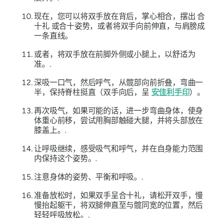
现在，您可以将双手放在背后，掌心相合，摆出
合
十礼
或合十姿势，或者将双手向前伸直，与肩膀成
一条直线。
或者，将双手放在前脚外侧或小腿上，以舒适为
准。.
深吸一口气，然后呼气，从髋部向前折叠，弯曲一
半，保持脊柱挺直（双手向后，呈
安佳利手印
）。
再次吸气，如果可能的话，进一步弯曲身体，使身
体重心前移，尝试用胸部触碰大腿，并将头部放在
膝盖上。.
让呼吸继续，感受吸气和呼气，并在自身能力范围
内保持这个姿势。.
注意身体的姿势、平衡和呼吸。.
准备放松时，如果双手呈合十礼，请松开双手，慢
慢抬起躯干，将双腿伸直至与髋同宽的位置，然后
轻轻呼吸放松。.