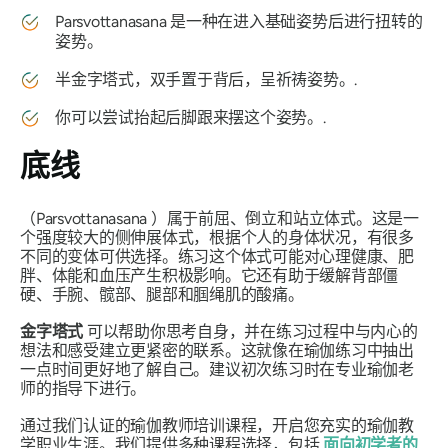
Parsvottanasana
是一种在进入基础姿势后进行扭转的
姿势。
半金字塔式，双手置于背后，呈祈祷姿势。.
你可以尝试抬起后脚跟来摆这个姿势。.
底线
（Parsvottanasana
）属于前屈、倒立和站立体式。这是一
个强度较大的侧伸展体式，根据个人的身体状况，有很多
不同的变体可供选择。练习这个体式可能对心理健康、肥
胖、体能和血压产生积极影响。它还有助于缓解背部僵
硬、手腕、髋部、腿部和腘绳肌的酸痛。
金字塔式
可以帮助你思考自身，并在练习过程中与内心的
想法和感受建立更紧密的联系。这就像在瑜伽练习中抽出
一点时间更好地了解自己。建议初次练习时在专业瑜伽老
师的指导下进行。
通过我们认证的瑜伽教师培训课程，开启您充实的瑜伽教
学职业生涯。我们提供多种课程选择，包括
面向初学者的