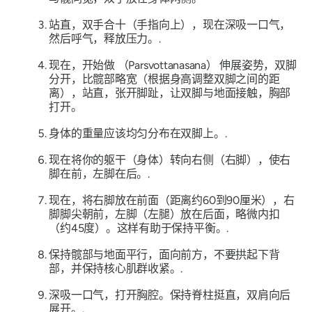
站直，双手合十（手指向上），现在深吸一口气，
然后呼气，释放压力。.
现在，开始做
（Parsvottanasana）
伸展姿势，双脚
分开，比髋部略宽（根据身高调整双脚之间的距
离），站直，张开脚趾，让双脚与地面接触，胸部
打开。
身体的重量应该均匀分布在双脚上。.
现在将你的躯干（身体）转向右侧（右脚），使右
脚在前，左脚在后。.
现在，将右脚放在前面（距离约60到90厘米），右
脚脚尖朝前，左脚（左腿）放在后面，略微内扣
（约45度）。这样有助于保持平衡。.
保持髋部与地面平行，面向前方，不要拱起下背
部，并保持核心肌群收紧。.
深吸一口气，打开胸腔。保持脊柱挺直，双肩向后
展开。.