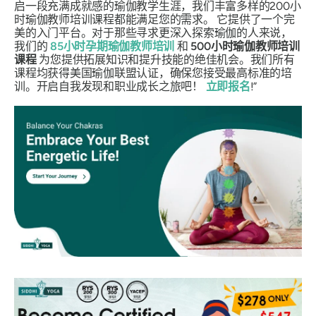
启一段充满成就感的瑜伽教学生涯，我们丰富多样的200小
时瑜伽教师培训课程都能满足您的需求。
它提供了一个完
美的入门平台。对于那些寻求更深入探索瑜伽的人来说，
我们的
85小时孕期瑜伽教师培训
和
500小时瑜伽教师培训
课程
为您提供拓展知识和提升技能的绝佳机会。我们所有
课程均获得美国瑜伽联盟认证，确保您接受最高标准的培
训。开启自我发现和职业成长之旅吧！
立即报名
!”