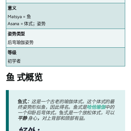
意义
Matsya = 鱼
Asana = 体式；姿势
姿势类型
后弯瑜伽姿势
等级
初学者
鱼
式概览
鱼式
：
这是一个古老的瑜伽体式。这个体式的最
终姿势形似鱼，因此得名。鱼式是
哈他瑜伽
中的
一个仰卧后弯体式。
鱼式
是一个放松体式，可以
平静
身心
，
对上背部和颈部有益。