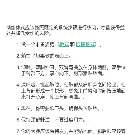
瑜伽体式应该按照既定的系统步骤进行练习，才能获得益
处并降低受伤的风险。.
做一个准备姿势（
桥式
和
眼镜蛇式
）。
躺在平坦柔软的表面上。.
仰卧，双腿伸直。双臂弯曲放在身体两侧，双手位
于臀部下方，掌心向下，肘部紧贴地面。.
深呼吸，挺起胸膛，使胸部从肩胛骨之间抬起，使
上背部形成一个拱形，想象用前臂和肘部按压地面
来打开心扉，使上背部弯曲。.
现在，你需要低下头，确保头顶触地。.
保持颈部舒适，不要过度用力。.
你的大腿应该保持发力并紧贴地面。脚后跟应该着