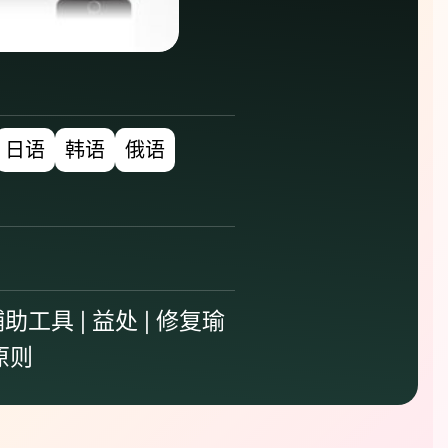
日语
韩语
俄语
工具 | 益处 | 修复瑜
原则