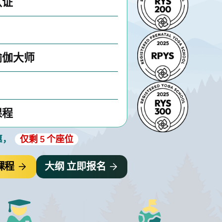
认证
瑜伽大师
课程
惠，
仅剩 5 个座位
课程
大纲 立即报名