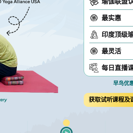
瑜伽联盟
最实惠
印度顶级
最灵活
每日直播
早鸟优
获取试听课程及