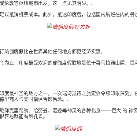
或伦敦等枢纽城市出发，这一点尤其明显。.
足以抵消机票成本。此外，抵达印度后，包括国内航班在内的餐饮
行瑜伽度假比在世界其他任何地方都更经济实惠。.
今为止，印度最受欢迎的瑜伽度假胜地是位于喜马拉雅山麓、恒河
印度最神圣的地方之一，一次瑞诗凯诗之旅定会令您印象深刻。
德里商人与美国僧侣合影留念。.
来瞻仰克里希纳、哈努曼、湿婆等神灵的各种化身——巨大
的
神
很容易就能看到孔雀。