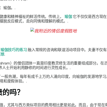
：瑜伽。.
感健康和精神福祉的鲜活传统。传统上，
瑜伽
它不仅仅是西方现在
摆脱反应模式，走向同情和理解的模式。.
：
瑜伽技巧的练习
融入常规的咨询和联谊活动项目中。夫妻不仅有
冥想
.
ashram）的僧侣团体一直是印度教灵修生活的重要组成部分。
界人士开始利用静修的时间进行灵性成长。.
起了一股热潮，每年有成千上万的人涌向印度，向瑜伽的发源地学
境和度假体验。.
贵的吗？
值，尤其与西方类似项目的费用相比更是如此。而且，由于现在