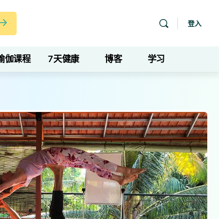
登入
瑜伽课程
7天健康
博客
学习