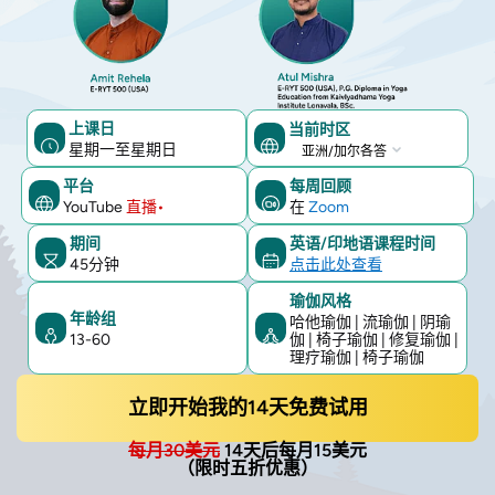
上课日
当前时区
星期一至星期日
当
前
平台
每周回顾
YouTube
直播•
在
Zoom
时
区
期间
英语/印地语课程时间
45分钟
点击此处查看
瑜伽风格
年龄组
哈他瑜伽 | 流瑜伽 | 阴瑜
13-60
伽 | 椅子瑜伽 | 修复瑜伽 |
理疗瑜伽 | 椅子瑜伽
立即开始我的14天免费试用
每月30美元
14天后每月15美元
（限时五折优惠）