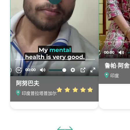
鲁帕·阿
印度
阿努巴夫
印度普拉塔普加尔