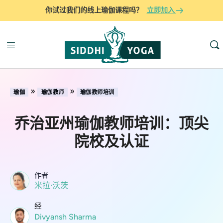
你试过我们的线上瑜伽课程吗？
立即加入
»
»
瑜伽
瑜伽教师
瑜伽教师培训
乔治亚州瑜伽教师培训：顶尖
院校及认证
作者
米拉·沃茨
经
Divyansh Sharma