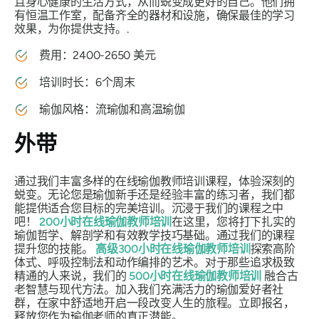
且身心健康的生活方式，从而蜕变成更好的自己。他们拥
有恒温工作室，配备齐全的器材和设施，确保最佳的学习
效果，为你提供支持。.
费用：2400-2650 美元
培训时长：6个周末
瑜伽风格：流瑜伽和高温瑜伽
外带
通过我们丰富多样的在线瑜伽教师培训课程，体验深刻的
蜕变。无论您是瑜伽新手还是经验丰富的练习者，我们都
能提供适合您目标的完美培训。沉浸于我们的课程之中
吧！
200小时在线瑜伽教师培训
在这里，您将打下扎实的
瑜伽哲学、解剖学和有效教学技巧基础。通过我们的课程
提升您的技能。
高级300小时在线瑜伽教师培训
探索高阶
体式、呼吸控制法和动作编排的艺术。对于那些追求极致
精通的人来说，我们的
500小时在线瑜伽教师培训
融合古
老智慧与现代方法。加入我们充满活力的瑜伽爱好者社
群，在家中舒适地开启一段改变人生的旅程。立即报名，
释放您作为瑜伽老师的真正潜能。.