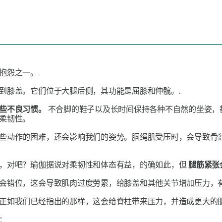
抱怨之一。.
到膝盖。它们位于大腿后侧，其功能是屈膝和伸髋。.
些不良习惯。
不合脚的鞋子以及长时间保持各种不自然的坐姿，
柔韧性。
些动作的困难，还会影响我们的姿势。腘绳肌受压时，会导致骨
，对吧？瑜伽据说对柔韧性和体态有益，的确如此，但
腿筋紧张
会错位，这会导致肌肉过度劳累，给膝盖和其他关节增加压力，有
正如我们已经指出的那样，这会给脊柱带来压力，并造成更大的肌
：