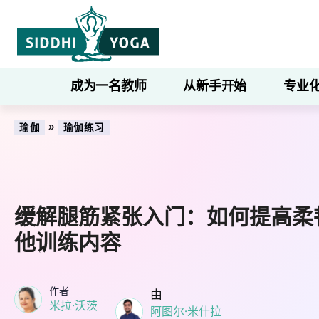
成为一名教师
从新手开始
专业
»
瑜伽
瑜伽练习
缓解腿筋紧张入门：如何提高柔
他训练内容
作者
由
米拉·沃茨
阿图尔·米什拉