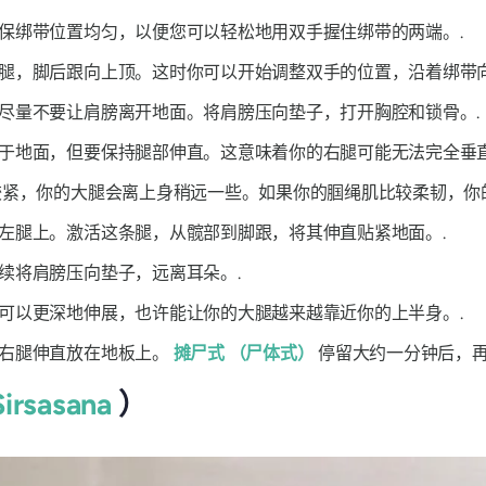
保绑带位置均匀，以便您可以轻松地用双手握住绑带的两端。.
腿，脚后跟向上顶。这时你可以开始调整双手的位置，沿着绑带向
尽量不要让肩膀离开地面。将肩膀压向垫子，打开胸腔和锁骨。.
于地面，但要保持腿部伸直。这意味着你的右腿可能无法完全垂直
紧，你的大腿会离上身稍远一些。如果你的腘绳肌比较柔韧，你
左腿上。激活这条腿，从髋部到脚跟，将其伸直贴紧地面。.
续将肩膀压向垫子，远离耳朵。.
可以更深地伸展，也许能让你的大腿越来越靠近你的上半身。.
将右腿伸直放在地板上。
摊尸式
（尸体式）
停留大约一分钟后，再
Sirsasana
）