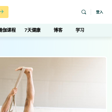
登入
瑜伽课程
7天健康
博客
学习