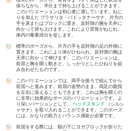
保ちながら、半分まで持ち上げることができます。
このバリエーションは初心者に適しています。ねじ
りを加えた
プラサリタ・パドッタナーサナ
、片方の
手を床またはブロックに置き、反対側の腕を天井に
向かって持ち上げます。これにより背骨がねじれ、
体内の毒素排出を促します。
標準のポーズから、片方の手を反対側の足の外側に
置きます。これにより体がひねられ、反対側の腕は
天井に向かって伸びます。このバリエーションは、
前屈と胸を開く動きと、しっかりとしたひねりを組
み合わせたものです。.
このバリエーションでは、両手を後ろで組んでから
前屈へと進みます。前屈の姿勢のまま、両足の親指
を左右に添えることもできます。これは胸を開くの
に非常に効果的なポーズのバリエーションです。よ
り深いバージョンとして、
ヘッドスタンド
（
シルシ
ャサナ
）を取り入れることができます。このポーズ
には、かなりの筋力とバランス感覚が必要です。
前屈をする際には、額の下にヨガブロックか折りた