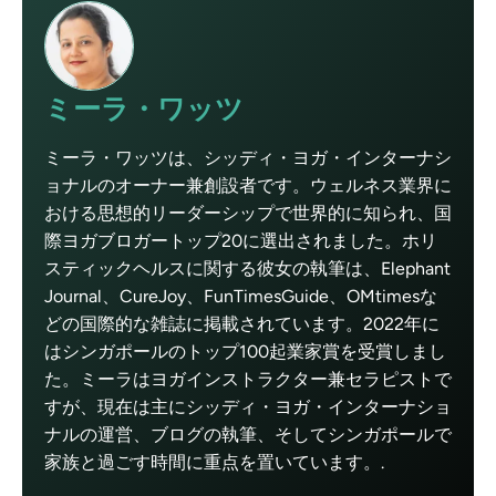
ミーラ・ワッツ
ミーラ・ワッツは、シッディ・ヨガ・インターナシ
ョナルのオーナー兼創設者です。ウェルネス業界に
おける思想的リーダーシップで世界的に知られ、国
際ヨガブロガートップ20に選出されました。ホリ
スティックヘルスに関する彼女の執筆は、Elephant
Journal、CureJoy、FunTimesGuide、OMtimesな
どの国際的な雑誌に掲載されています。2022年に
はシンガポールのトップ100起業家賞を受賞しまし
た。ミーラはヨガインストラクター兼セラピストで
すが、現在は主にシッディ・ヨガ・インターナショ
ナルの運営、ブログの執筆、そしてシンガポールで
家族と過ごす時間に重点を置いています。.