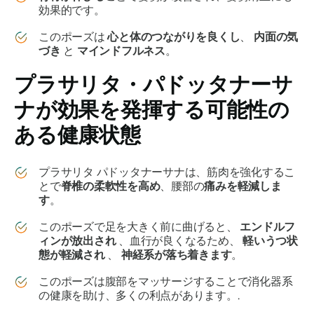
効果的です。
このポーズは
心と体のつながりを良くし
、
内面の気
づき
と
マインドフルネス
。
プラサリタ・パドッタナーサ
ナ
が効果を発揮する可能性の
ある健康状態
プラサリタ パドッタナーサナは
、筋肉を強化するこ
とで
脊椎の柔軟性を高め
、腰部の
痛みを軽減しま
す
。
このポーズで足を大きく前に曲げると、
エンドルフ
ィンが放出され
、血行が良くなるため、
軽いうつ状
態が軽減され
、
神経系が落ち着きます
。
このポーズは腹部をマッサージすることで消化器系
の健康を助け、多くの利点があります。.