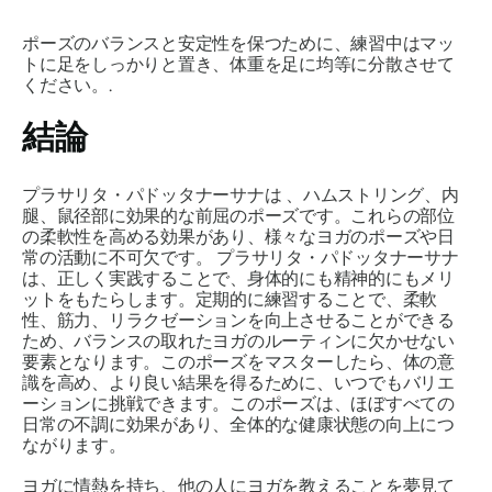
ポーズのバランスと安定性を保つために、練習中はマッ
トに足をしっかりと置き、体重を足に均等に分散させて
ください。.
結論
プラサリタ・パドッタナーサナは
、ハムストリング、内
腿、鼠径部に効果的な前屈のポーズです。これらの部位
の柔軟性を高める効果があり、様々なヨガのポーズや日
常の活動に不可欠です。
プラサリタ・パドッタナーサナ
は
、正しく実践することで、身体的にも精神的にもメリ
ットをもたらします。定期的に練習することで、柔軟
性、筋力、リラクゼーションを向上させることができる
ため、バランスの取れたヨガのルーティンに欠かせない
要素となります。このポーズをマスターしたら、体の意
識を高め、より良い結果を得るために、いつでもバリエ
ーションに挑戦できます。このポーズは、ほぼすべての
日常の不調に効果があり、全体的な健康状態の向上につ
ながります。
ヨガに情熱を持ち、他の人にヨガを教えることを夢見て