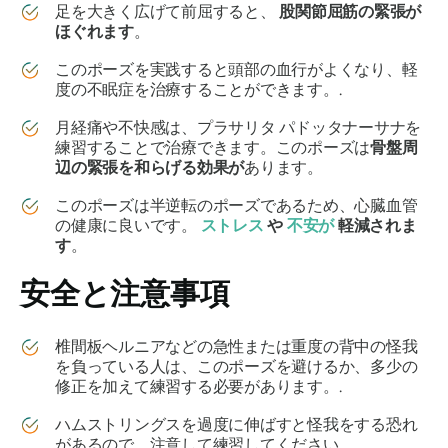
足を大きく広げて前屈すると、
股関節屈筋の緊張が
ほぐれます
。
このポーズを実践すると頭部の血行がよくなり、軽
度の不眠症を治療することができます。.
月経痛や不快感は、
プラサリタ パドッタナーサナを
練習することで治療できます。このポーズは
骨盤周
辺の緊張を和らげる効果が
あります。
このポーズは半逆転のポーズであるため、心臓血管
の健康に良いです。
ストレス
や
不安が
軽減されま
す
。
安全と注意事項
椎間板ヘルニアなどの急性または重度の背中の怪我
を負っている人は、このポーズを避けるか、多少の
修正を加えて練習する必要があります。.
ハムストリングスを過度に伸ばすと怪我をする恐れ
があるので、注意して練習してください。.