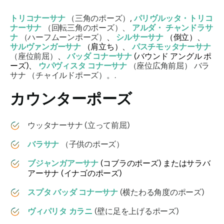
トリコナーサナ
（三角のポーズ）
,
パリヴルッタ・トリコ
ナーサナ
（回転三角のポーズ）、
アルダ・
チャンドラサ
ナ
（ハーフムーンポーズ）
、
シルサーサナ
（倒立）、
サルヴァンガーサナ
（肩立ち）、
パスチモッタナーサナ
（座位前屈）
、
バッダ コナーサナ
(バウンド アングル ポ
ーズ)、
ウパヴィスタ コナーサナ
（座位広角前屈）
バラ
サナ
（チャイルドポーズ）。.
カウンターポーズ
ウッタナーサナ
(立って前屈)
バラサナ
（子供のポーズ）
ブジャンガアーサナ
(コブラのポーズ) またはサラバ
アーサナ (イナゴのポーズ)
スプタ バッダ コナーサナ
(横たわる角度のポーズ)
ヴィパリタ カラニ
(壁に足を上げるポーズ)