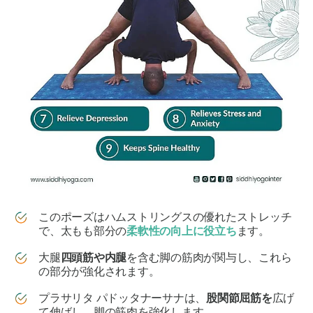
このポーズはハムストリングスの優れたストレッチ
で、太もも部分の
柔軟性の向上に役立ち
ます。
大腿
四頭筋や内腿
を含む脚の筋肉が関与し、これら
の部分が強化されます。
プラサリタ パドッタナーサナは
、
股関節屈筋を
広げ
て伸ばし、脚の筋肉を強化します。