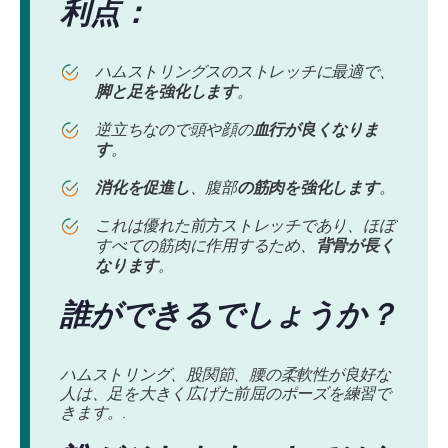
利点：
ハムストリングスのストレッチに最適で、
脚と足を強化します
。
逆立ちなので頭や顔の
血行が良くなりま
す
。
消化を促進し
、腹部
の筋肉を強化します
。
これは優れた前方ストレッチであり、ほぼ
すべての筋肉に作用するため、
背骨が長く
なります
。
誰ができるでしょうか？
ハムストリング、股関節、腰の柔軟性が良好な
人は、足を大きく広げた前屈のポーズを練習で
きます。.