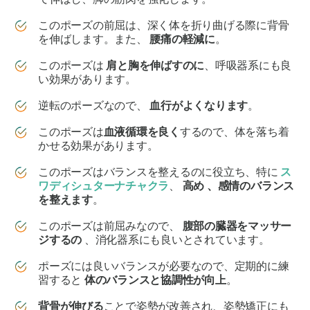
このポーズの前屈は、深く体を折り曲げる際に背骨
を伸ばします。また、
腰痛の軽減に
。
このポーズは
肩と胸を伸ばすのに
、呼吸器系にも良
い効果があります。
逆転のポーズなので、
血行がよくなります
。
このポーズは
血液循環を良く
するので、体を落ち着
かせる効果があります。
このポーズはバランスを整えるのに役立ち、特に
ス
ワディシュターナチャクラ
、
高め
、感情のバランス
を整えます
。
このポーズは前屈みなので、
腹部の臓器をマッサー
ジするの
、消化器系にも良いとされています。
ポーズには良いバランスが必要なので、定期的に練
習すると
体のバランスと協調性が向上
。
背骨が伸びる
ことで姿勢が改善され、姿勢矯正にも