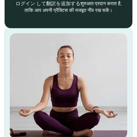
ログイン して翻訳を追加するशुरुआत प्रदान करता है,
ताकि आप अपनी प्रैक्टिस की मजबूत नींव रख सकें।