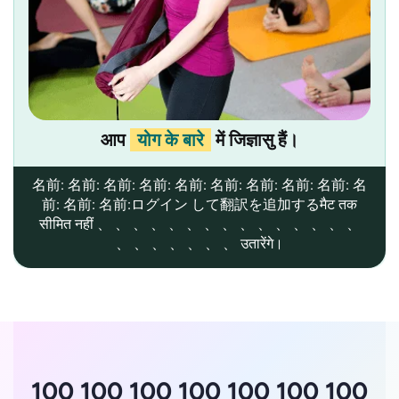
आप
योग के बारे
में जिज्ञासु हैं।
名前: 名前: 名前: 名前: 名前: 名前: 名前: 名前: 名前: 名
前: 名前: 名前:ログイン して翻訳を追加するमैट तक
सीमित नहीं 、 、 、 、 、 、 、 、 、 、 、 、 、 、 、
、 、 、 、 、 、 、 उतारेंगे।
100 100 100 100 100 100 100