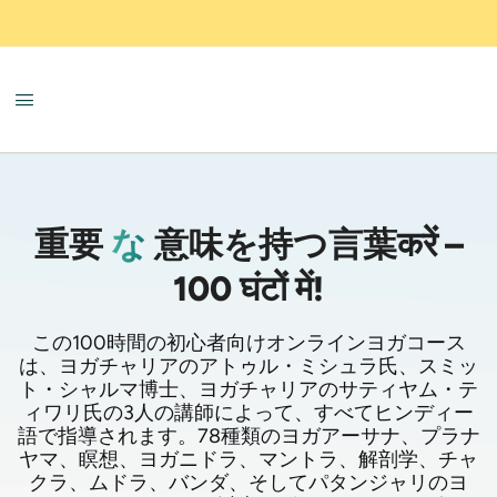
重要
な
意味を持つ言葉करें –
100 घंटों में!
この100時間の初心者向けオンラインヨガコース
は、ヨガチャリアのアトゥル・ミシュラ氏、スミッ
ト・シャルマ博士、ヨガチャリアのサティヤム・テ
ィワリ氏の3人の講師によって、すべてヒンディー
語で指導されます。78種類のヨガアーサナ、プラナ
ヤマ、瞑想、ヨガニドラ、マントラ、解剖学、チャ
クラ、ムドラ、バンダ、そしてパタンジャリのヨ