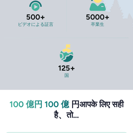
500
+
5000
+
ビデオによる証言
卒業生
125
+
国
100 億円 100 億
円आपके लिए सही
है、तो…