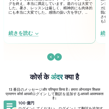
グを終え、本当に満足しています。道のりは大変で
ンヨ
した。暑さ、レッスンは厳しく、精神的にも肉体的
ガは
にも本当に大変でした。感情の扱い方を学び、…
我の
させ
も迅
続きを読む
続
कोर्स के
अंदर
क्या है
13 番目のメッセージऔर परिष्कृत किया है। हमारा ऑनलाइन शिक्षक
प्रमाणन कोर्स आपकोログイン して翻訳を追加するआपको आवश्यकता
है।
100 億円
ログインしてください。ログイン して翻訳を追加す