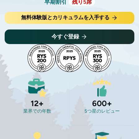
早期割引
残り5席
無料体験版とカリキュラムを入手する
今すぐ登録
12
+
600
+
業界での年数
5つ星のレビュー