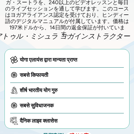
ガ・スートラを、240以上のビデオレッスンと毎日
のライブセッションを通して学びます。このコース
はヨガアライアンス認定を受けており、ヒンディー
語のデジタルマニュアルが付属しています。価格は
197米ドルから、14日間の返金保証が付いていま
す。.
योगा एलायंस द्वारा मान्यता प्राप्त
सबसे किफायती
शीर्ष भारतीय योग गुरु
सबसे सुविधाजनक
दैनिक लाइव क्लासेस