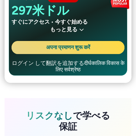
297米ドル
すぐにアクセス • 今すぐ始める
もっと見る
अपना प्रमाणन शुरू करें
ログイン して翻訳を追加するदीर्घकालिक विकास के
लिए सर्वश्रेष्ठ
リスクなし
で学べる
保証