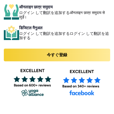
ऑनलाइन छात्र समुदाय
ログイン して翻訳を追加するऑनलाइन छात्र समुदाय से
जुड़ें।
डिजिटल मैनुअल
ログイン して翻訳を追加するログイン して翻訳を追
加する
今すぐ登録