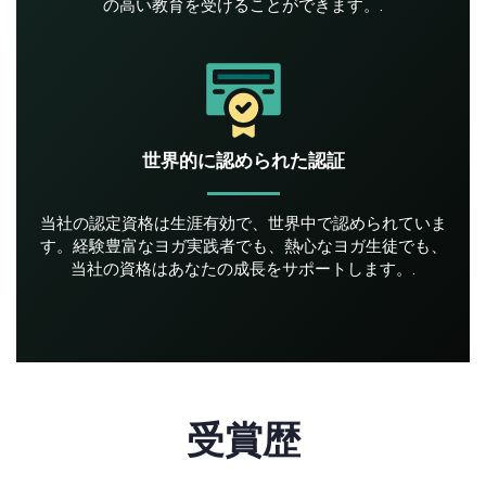
の高い教育を受けることができます。.
世界的に認められた認証
当社の認定資格は生涯有効で、世界中で認められていま
す。経験豊富なヨガ実践者でも、熱心なヨガ生徒でも、
当社の資格はあなたの成長をサポートします。.
受賞歴