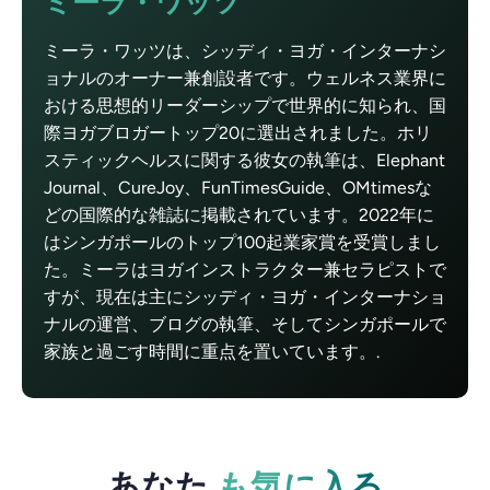
ミーラ・ワッツ
ミーラ・ワッツは、シッディ・ヨガ・インターナシ
ョナルのオーナー兼創設者です。ウェルネス業界に
おける思想的リーダーシップで世界的に知られ、国
際ヨガブロガートップ20に選出されました。ホリ
スティックヘルスに関する彼女の執筆は、Elephant
Journal、CureJoy、FunTimesGuide、OMtimesな
どの国際的な雑誌に掲載されています。2022年に
はシンガポールのトップ100起業家賞を受賞しまし
た。ミーラはヨガインストラクター兼セラピストで
すが、現在は主にシッディ・ヨガ・インターナショ
ナルの運営、ブログの執筆、そしてシンガポールで
家族と過ごす時間に重点を置いています。.
あなた
も気に入る