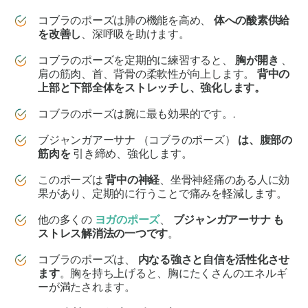
コブラのポーズは肺の機能を高め、
体への酸素供給
を改善し
、深呼吸を助けます。
コブラのポーズを定期的に練習すると、
胸が開き
、
肩の筋肉、首、背骨の柔軟性が向上します。
背中の
上部と下部全体をストレッチし、強化します。
コブラのポーズは腕に最も効果的です。.
ブジャンガアーサナ
（コブラのポーズ）
は、腹部の
筋肉を
引き締め、強化します。
このポーズは
背中の神経
、坐骨神経痛のある人に効
果があり、定期的に行うことで痛みを軽減します。
他の多くの
ヨガのポーズ
、
ブジャンガアーサナ
も
ストレス解消法の一つです
。
コブラのポーズは、
内なる強さと自信を活性化させ
ます
。胸を持ち上げると、胸にたくさんのエネルギ
ーが満たされます。