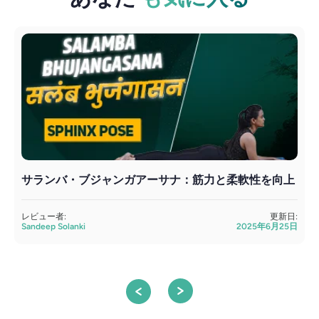
サランバ・ブジャンガアーサナ：筋力と柔軟性を向上
レビュー者:
更新日:
Sandeep Solanki
2025年6月25日
S