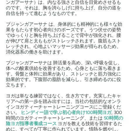
ンガアーサナ
）は、内なる強さと自信を目覚めさせるも
のです。それは、胸を誇らしげに持ち上げ、自分の道を
自信を持って進むようなものです。
ブジャンガアーサナ
は、身体的にも精神的にも様々な効
果をもたらす初心者向けのポーズです。うつ伏せの姿勢
でゆっくりと胸を持ち上げることで背中が強化され、腰
が伸びて肩と太ももがストレッチされます。腹筋もスト
レッチされ、心地よいマッサージ効果が得られるため、
消化器系の働きを助けます。
ブジャンガアーサナは
肺活量を高め、深い呼吸を促し、
体への酸素供給を改善するため、心身ともに落ち着きま
す。骨盤と体幹に効果があり、ストレッチと筋力強化に
効果的です。下腹部の脂肪を減らし、引き締めるのに役
立ちます。
ヨガは単なる練習ではなく、生き方です。充実したキャ
リアへの第一歩を踏み出すには、当社の包括的なオンラ
インヨガティーチャートレーニングコースにご登録くだ
さい。
ヒンディー語で学ぶ初心者向け100時間ヨガ
,
300
時間のヨガティーチャートレーニング、または
50時間の
陰ヨガ指導者養成コース
ヨガを教える技術を習得するた
めに、すべてが丁寧に作られています。情熱を燃やし、