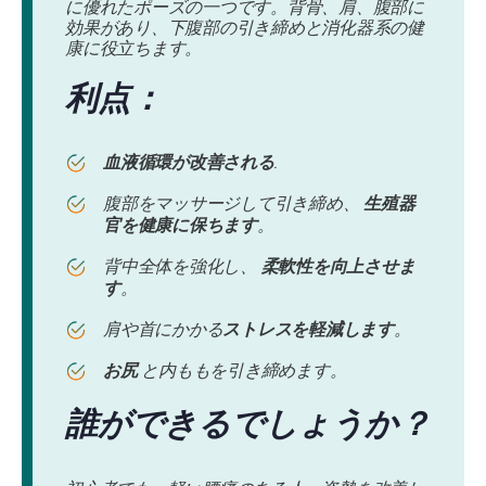
に優れたポーズの一つです。背骨、肩、腹部に
効果があり、下腹部の引き締めと消化器系の健
康に役立ちます。
利点：
血液循環が改善される
.
腹部をマッサージして引き締め、
生殖器
官を健康に保ちます
。
背中全体を強化し、
柔軟性を向上させま
す
。
肩や首にかかる
ストレスを軽減します
。
お尻
と内ももを引き締めます。
誰ができるでしょうか？