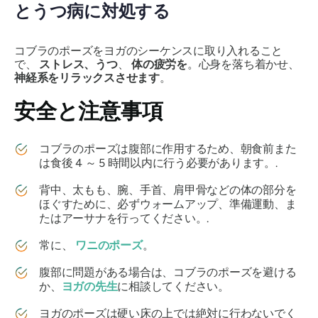
とうつ病に対処する
コブラのポーズをヨガのシーケンスに取り入れること
で、
ストレス、うつ
、
体の疲労を
。心身を落ち着かせ、
神経系をリラックスさせます
。
安全と注意事項
コブラのポーズは腹部に作用するため、朝食前また
は食後 4 ～ 5 時間以内に行う必要があります。.
背中、太もも、腕、手首、肩甲骨などの体の部分を
ほぐすために、必ずウォームアップ、準備運動、ま
たはアーサナを行ってください。.
常に、
ワニのポーズ
。
腹部に問題がある場合は、コブラのポーズを避ける
か、
ヨガの先生
に相談してください。
ヨガのポーズは硬い床の上では絶対に行わないでく