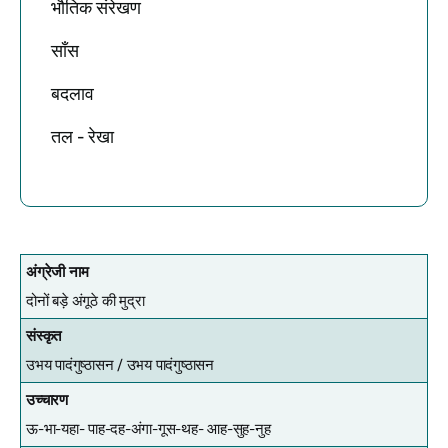
भौतिक संरेखण
साँस
बदलाव
तल - रेखा
अंग्रेजी नाम
दोनों बड़े अंगूठे की मुद्रा
संस्कृत
उभय पादंगुष्ठासन /
उभय पादंगुष्ठासन
उच्चारण
ऊ-भा-यहा- पाह-दह-अंगा-गूस-थह- आह-सुह-नुह