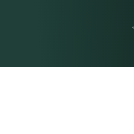
संपर्क में रहो
सिद्धि योग
सिद्धि योगा इंटरनेशनल प्राइवेट लिमिटेड,
हमारे बारे में
100 पेक सीह स्ट्रीट,
#08-14, PS100,
हमारी टीम
सिंगापुर 079333
हमसे संपर्क करे
सिद्धि योगा इंडिया प्राइवेट लिमिटेड,
एस.सी.ओ. 79, तीसरी मंजिल, फेज 11,
साइट मैप
सेक्टर 65, एस.ए.एस. नगर, मोहाली
-160062
भुगतान वापसी