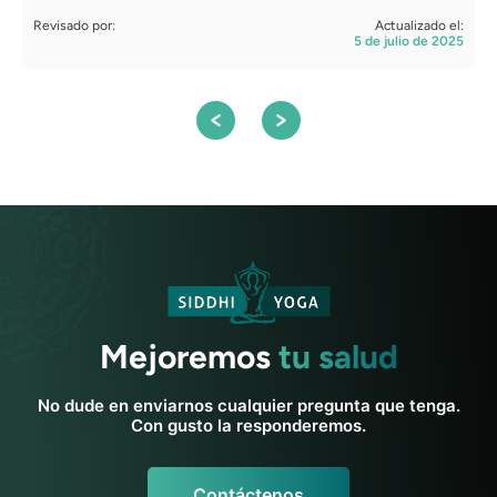
Revisado por:
Actualizado el:
R
5 de julio de 2025
S
Mejoremos
tu salud
No dude en enviarnos cualquier pregunta que tenga.
Con gusto la responderemos.
Contáctenos