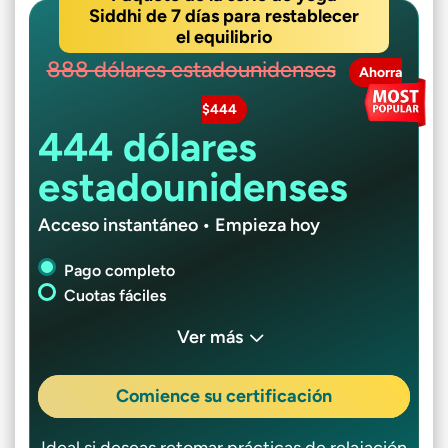
Siddhi de 7 días para restablecer
el equilibrio
888 dólares estadounidenses
Ahorra
$444
444 dólares
estadounidenses
Acceso instantáneo • Empieza hoy
Pago completo
Cuotas fáciles
Ver más
Comience su certificación