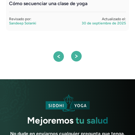
Cómo secuenciar una clase de yoga
P
l
Revisado por:
Actualizado el:
Sandeep Solanki
30 de septiembre de 2025
R
S
Mejoremos
tu salud
No dude en enviarnos cualquier pregunta que tenga.