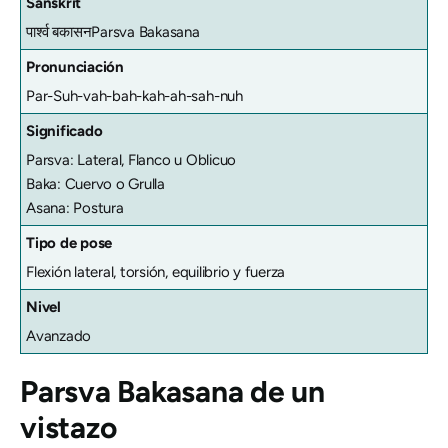
Sanskrit
पार्श्व बकासन
Parsva Bakasana
Pronunciación
Par-Suh-vah-bah-kah-ah-sah-nuh
Significado
Parsva: Lateral, Flanco u Oblicuo
Baka: Cuervo o Grulla
Asana: Postura
Tipo de pose
Flexión lateral, torsión, equilibrio y fuerza
Nivel
Avanzado
Parsva Bakasana
de un
vistazo