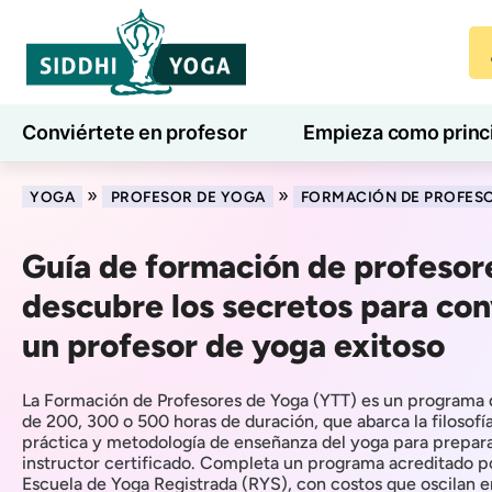
Conviértete en profesor
Empieza como princ
7 días de bienestar
Blog
Aprender
»
»
YOGA
PROFESOR DE YOGA
FORMACIÓN DE PROFES
Guía de formación de profesor
descubre los secretos para con
un profesor de yoga exitoso
La Formación de Profesores de Yoga (YTT) es un programa de
de 200, 300 o 500 horas de duración, que abarca la filosofí
práctica y metodología de enseñanza del yoga para prepara
instructor certificado. Completa un programa acreditado p
Escuela de Yoga Registrada (RYS), con costos que oscilan 