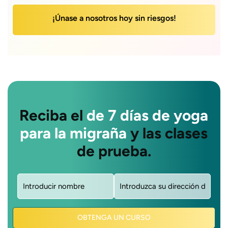
¡Únase a nosotros hoy sin riesgos!
Reciba el
de 7 días de yoga
para la migraña
y las clases
de prueba.
Nombre
Correo
(obligatorio)
electrónico
(obligatorio)
OBTENGA UN CURSO