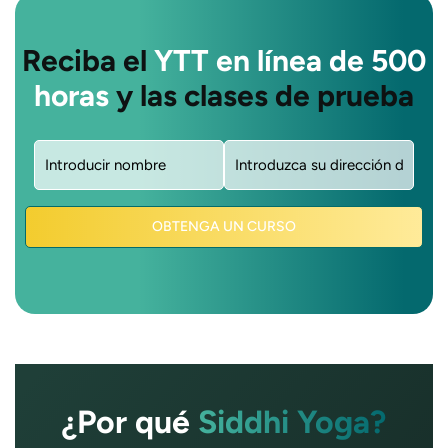
Reciba el
YTT en línea de 500
horas
y las clases de prueba
Nombre
Correo
(obligatorio)
electrónico
(obligatorio)
OBTENGA UN CURSO
¿Por qué
Siddhi Yoga?