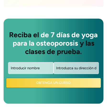
Reciba el
de 7 días de yoga
para la osteoporosis
y las
clases de prueba.
Nombre
Correo
(obligatorio)
electrónico
(obligatorio)
OBTENGA UN CURSO