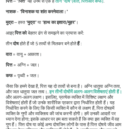
पित्त
– “
पित्त
”
यह उनमें से एक है
तीन “
दोष
”
(
वात
,
पित्त
और
कफ
)
.
नाशक
- "
विनाशक
या
शांत करनेवाला
।"
मुद्रा
– हस्त “
मुद्रा
”
या “
हाथ का इशारा/मुहर
”।
आइए
पित्त को
बेहतर ढंग से समझने का प्रयास करें:
तीन
दोष
होते हैं जो 5 तत्वों से मिलकर बने होते
हैं
:
वात
= वायु + आकाश।
पित्त
= अग्नि + जल।
कफ
= पृथ्वी + जल।
जैसा कि हमने देखा है,
पित्त
यह दो तत्वों से बना है।
अग्नि धातु
या अग्नि तत्व,
और जल
धातु
या जल तत्व।.
इन तीनों
दोषों
में अलग-अलग विशेषताएं होती हैं।
और अलग-अलग लक्षण। इसलिए, प्रत्येक व्यक्ति में विशिष्ट लक्षण और
विशेषताएं होती हैं जो उनके शारीरिक प्रकार द्वारा निर्धारित होती हैं। यह
निर्धारित करने के लिए कि किसी व्यक्ति में कौन से लक्षण हैं,
पित्त
दोष
हमें
व्यक्ति के गुणों और व्यक्तित्व की जांच करनी होगी। हमें उनकी आदतों पर
ध्यान देना होगा; इसके आधार पर हम बता सकते हैं कि क्या इस व्यक्ति में वह
गुण हैं।
पित्त
दोष
या कोई अन्य
दोष
जिन लोगों के पास है
पित्त
दोष
ये जीव आम