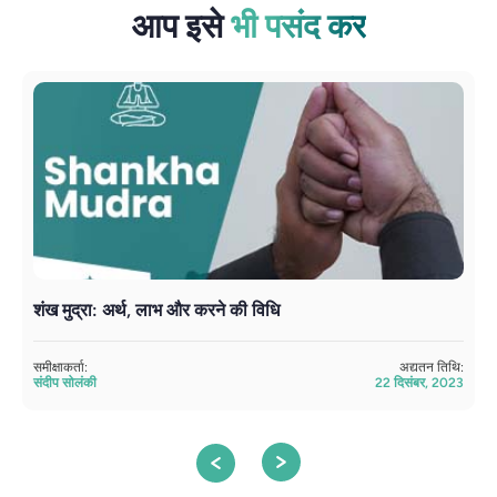
आप इसे
भी पसंद कर
शंख मुद्रा: अर्थ, लाभ और करने की विधि
म
समीक्षाकर्ता:
अद्यतन तिथि:
सम
संदीप सोलंकी
22 दिसंबर, 2023
सं