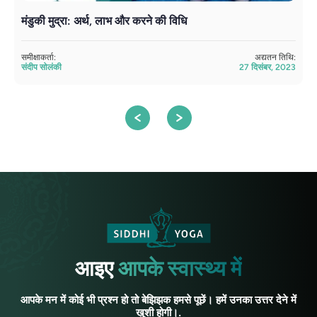
मंडुकी मुद्रा: अर्थ, लाभ और करने की विधि
प
समीक्षाकर्ता:
अद्यतन तिथि:
सम
संदीप सोलंकी
27 दिसंबर, 2023
सं
आइए
आपके स्वास्थ्य में
आपके मन में कोई भी प्रश्न हो तो बेझिझक हमसे पूछें। हमें उनका उत्तर देने में
खुशी होगी।.