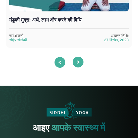
मंडुकी मुद्रा: अर्थ, लाभ और करने की विधि
य
समीक्षाकर्ता:
अद्यतन तिथि:
सम
संदीप सोलंकी
27 दिसंबर, 2023
सं
आइए
आपके स्वास्थ्य में