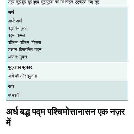
उह्र-दुह बुह-दुह पुहद-मुह पुहश-ची-मो-ताहन-एएचएस-उह-नुह
अर्थ
अर्ध: अर्ध
बद्ध: बंधा हुआ
पद्म: कमल
पश्चिम: पश्चिम, पिछला
उत्तान: विस्तारित, गहन
आसन: मुद्रा
मुद्रा का प्रकार
आगे की ओर झुकना
स्तर
मध्यवर्ती
अर्ध बद्ध पद्म पश्चिमोत्तानासन
एक नज़र
में