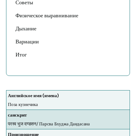
Советы
Физическое выравнивание
Дыхание
Вариации
Итог
Английское имя (имена)
Поза кузнечика
санскрит
परस्व भुज दण्डसन/
Парсва Бхуджа Дандасана
Произношение