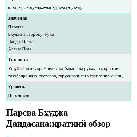
па-ар-сва-бху-джа-дан-дах-ах-сух-ну
Значение
Паршва:
Бхуджа в сторону: Руки
Данда: Палка
Асана: Поза
Тип позы
Углубленные упражнения на баланс на руках, раскрытие
тазобедренных суставов, скручивания и укрепление мышц
Уровень
Передовой
Парсва Бхуджа
Дандасана:
краткий обзор