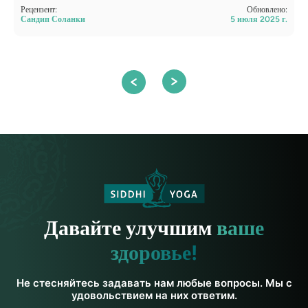
Рецензент:
Обновлено:
Р
Сандип Соланки
5 июля 2025 г.
С
Давайте улучшим
ваше
здоровье!
Не стесняйтесь задавать нам любые вопросы. Мы с
удовольствием на них ответим.