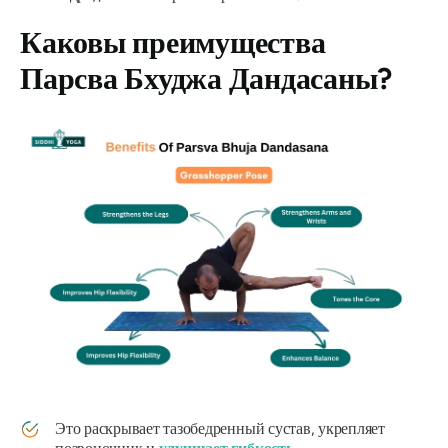
Каковы преимущества
Парсва Бхуджа Дандасаны
?
Это раскрывает тазобедренный сустав, укрепляет