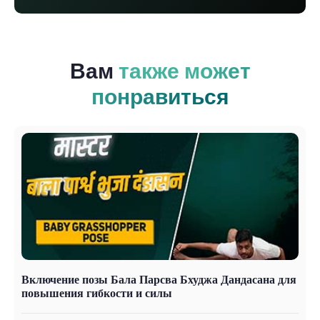
Вам
также может
понравиться
Включение позы Бала Парсва Бхуджа Дандасана для
Д
повышения гибкости и силы
в