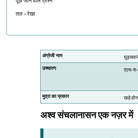
पूछे जाने वाले प्रश्न
तल - रेखा
अंग्रेजी नाम
घुड़सवार
उच्चारण
एएच-श-
मुद्रा का प्रकार
खड़े होन
अश्व संचलानासन
एक नज़र में