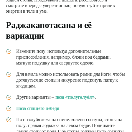
смотрите вперед с уверенностью, почувствуйте прилив
энергии в теле и уме.
Раджакапотасана
и её
вариации
Измените позу, используя дополнительные
приспособления, например, блоки под бедрами,
мягкую подушку или свернутое одеяло.
Для начала можно использовать ремни для йоги, чтобы
дотянуться до стопы и аккуратно подтянуть пятку к
ягодицам.
Другие варианты –
поза «полуголубя»
.
Поза спящего лебедя
Поза голубя лежа на спине: колени согнуты, стопы на
полу, правая лодыжка на левом бедре. Поднимите
левую стопу от пола. Обе стопы должны быть согнуты.