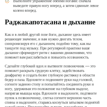
Выполните упражнение обеими ногами: сначала
выведите правую ногу вперед, а затем сдвиньте левое
колено вперед.
Раджакапотасана
и дыхание
Как и в любой другой позе йоги, дыхание здесь имеет
решающее значение, и вам нужно двигать телом,
синхронизируя его с дыханием, подобно тому, как вы
танцуете под музыку. При регулярной практике ваше
дыхание сформирует ритм с вашими движениями, что
поможет вам расслабиться и повысить осознанность.
Сделайте глубокий вдох и вытяните позвоночник — это
поможет раскрыть грудную клетку, задействовать
диафрагму и создать более глубокую растяжку в области
бедер и паха. Вдохните и поднимите руки над головой,
согните заднюю стопу и попытайтесь соединить руки и
ногу, удерживая это положение на глубоком выдохе,
напрягая мышцы кора. Вдохните и выдохните, подтяните
пупок к позвоночнику, слегка согните верхнюю часть
спины и выдохните, стараясь коснуться затылком поднятой
задней стопы. Продолжайте дышать, расслабьтесь и