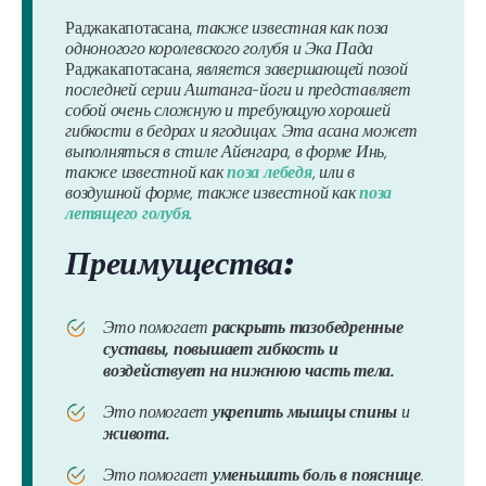
Раджакапотасана,
также известная как
поза
одноногого королевского голубя
и
Эка Пада
Раджакапотасана
,
является завершающей позой
последней серии Аштанга-йоги и представляет
собой очень сложную и требующую хорошей
гибкости в бедрах и ягодицах. Эта асана может
выполняться в стиле Айенгара, в форме Инь,
также известной как
поза лебедя
, или в
воздушной форме, также известной как
поза
летящего голубя.
Преимущества:
Это помогает
раскрыть тазобедренные
суставы, повышает гибкость и
воздействует на нижнюю часть тела.
Это помогает
укрепить мышцы спины
и
живота.
Это помогает
уменьшить боль в пояснице
.