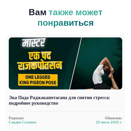
Вам
также может
понравиться
Эка Пада Раджакапотасана для снятия стресса:
О
подробное руководство
ф
Рецензент:
Обновлено:
Р
Сандип Соланки
22 июля 2025 г.
С