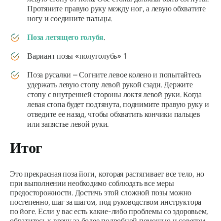
Протяните правую руку между ног, а левую обхватите
ногу и соедините пальцы.
Поза летящего голубя
.
Вариант позы «полуголубь» 1
Поза русалки – Согните левое колено и попытайтесь
удержать левую стопу левой рукой сзади. Держите
стопу с внутренней стороны локтя левой руки. Когда
левая стопа будет подтянута, поднимите правую руку и
отведите ее назад, чтобы обхватить кончики пальцев
или запястье левой руки.
Итог
Это прекрасная поза йоги, которая растягивает все тело, но
при выполнении необходимо соблюдать все меры
предосторожности. Достичь этой сложной позы можно
постепенно, шаг за шагом, под руководством инструктора
по йоге. Если у вас есть какие-либо проблемы со здоровьем,
обратитесь к врачу за более подробной помощью и советом.