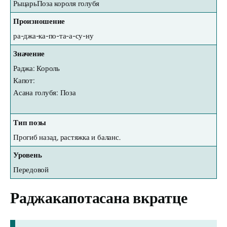
Рыцарь
Поза короля голубя
Произношение
ра-джа-ка-по-та-а-су-ну
Значение
Раджа: Король
Капот:
Асана голубя: Поза
Тип позы
Прогиб назад, растяжка и баланс.
Уровень
Передовой
Раджакапотасана
вкратце