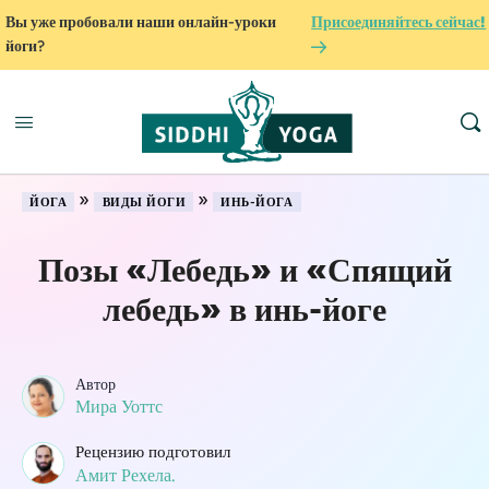
Вы уже пробовали наши онлайн-уроки
Присоединяйтесь сейчас!
йоги?
»
»
ЙОГА
ВИДЫ ЙОГИ
ИНЬ-ЙОГА
Позы «Лебедь» и «Спящий
лебедь» в инь-йоге
Автор
Мира Уоттс
Рецензию подготовил
Амит Рехела.