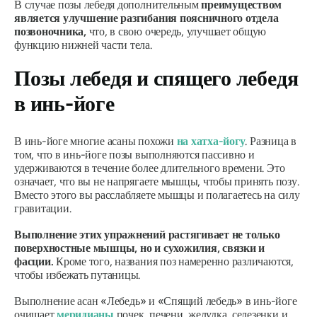
В случае позы лебедя дополнительным
преимуществом
является улучшение разгибания поясничного отдела
позвоночника,
что, в свою очередь, улучшает общую
функцию нижней части тела.
Позы лебедя и спящего лебедя
в инь-йоге
В инь-йоге многие
асаны
похожи
на хатха-йогу
. Разница в
том, что в инь-йоге позы выполняются пассивно и
удерживаются в течение более длительного времени. Это
означает, что вы не напрягаете мышцы, чтобы принять позу.
Вместо этого вы расслабляете мышцы и полагаетесь на силу
гравитации.
Выполнение этих упражнений растягивает не только
поверхностные мышцы, но и сухожилия, связки и
фасции.
Кроме того, названия поз намеренно различаются,
чтобы избежать путаницы.
Выполнение
асан
«Лебедь» и «Спящий лебедь» в инь-йоге
очищает
меридианы
почек, печени, желудка, селезенки и