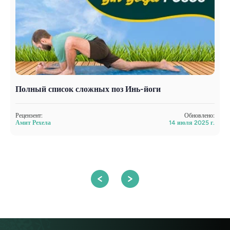
Полный список сложных поз Инь-йоги
П
з
й
Рецензент:
Обновлено:
Амит Рехела
14 июля 2025 г.
Р
А