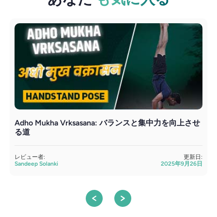
Adho Mukha Vrksasana: バランスと集中力を向上させ
る道
レビュー者:
更新日:
Sandeep Solanki
2025年9月26日
S