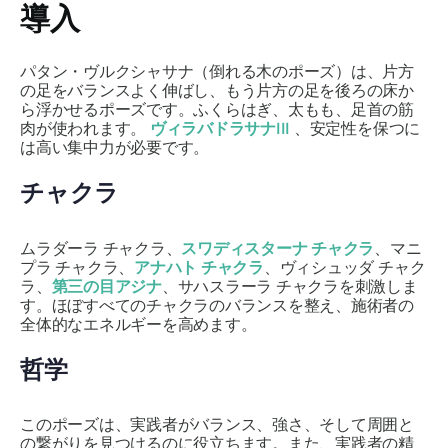
導入
パタン・ヴルクシャサナ
（倒れる木のポーズ）は、片方
の足をバランスよく伸ばし、もう片方の足を後ろの床か
ら浮かせるポーズです。ふくらはぎ、太もも、足首の筋
肉が使われます。
ヴィラバドラサナIII
、安定性を保つに
は高い集中力が必要です。
チャクラ
ムラダーラ チャクラ
、
スワディスターナ チャクラ
、マニ
プラ チャクラ、
アナハト チャクラ
、ヴィシュッダ チャク
ラ、
第三の目アジナ
、サハスラーラ チャクラを刺激しま
す。ほぼすべてのチャクラのバランスを整え、施術者の
全体的なエネルギーを高めます。
哲学
このポーズは、実践者がバランス、強さ、そして周囲と
の繋がりを見つけるのに役立ちます。また、実践者の精