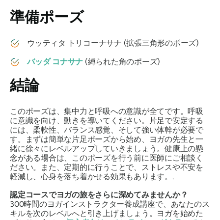
準備ポーズ
ウッティタ トリコーナサナ
(拡張三角形のポーズ)
バッダ コナサナ
(縛られた角のポーズ)
結論
このポーズは、集中力と呼吸への意識が全てです。呼吸
に意識を向け、動きを導いてください。片足で安定する
には、柔軟性、バランス感覚、そして強い体幹が必要で
す。まずは簡単な片足ポーズから始め、ヨガの先生と一
緒に徐々にレベルアップしていきましょう。健康上の懸
念がある場合は、このポーズを行う前に医師にご相談く
ださい。また、定期的に行うことで、ストレスや不安を
軽減し、心身を落ち着かせる効果もあります。.
認定コースでヨガの旅をさらに深めてみませんか？
300時間のヨガインストラクター養成講座で、あなたのス
キルを次のレベルへと引き上げましょう。ヨガを始めた