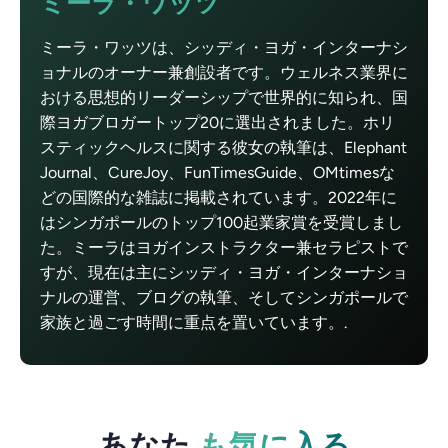
ミーラ・ワッツ
ミーラ・ワッツは、シッディ・ヨガ・インターナシ
ョナルのオーナー兼創設者です。ウェルネス業界に
おける思想的リーダーシップで世界的に知られ、国
際ヨガブロガートップ20に選出されました。ホリ
スティックヘルスに関する彼女の執筆は、Elephant
Journal、CureJoy、FunTimesGuide、OMtimesな
どの国際的な雑誌に掲載されています。2022年に
はシンガポールのトップ100起業家賞を受賞しまし
た。ミーラはヨガインストラクター兼セラピストで
すが、現在は主にシッディ・ヨガ・インターナショ
ナルの運営、ブログの執筆、そしてシンガポールで
家族と過ごす時間に重点を置いています。.
あなた
も気に入る