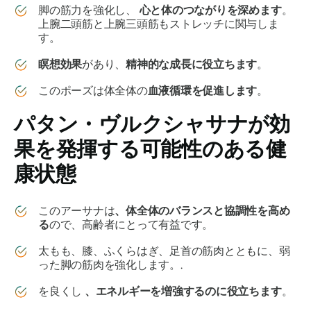
脚の筋力を強化し、
心と体のつながりを深めます
。
上腕二頭筋と上腕三頭筋もストレッチに関与しま
す。
瞑想効果
があり、
精神的な成長に役立ちます
。
このポーズは体全体の
血液循環を促進します
。
パタン・
ヴルクシャサナ
が効
果を発揮する可能性のある健
康状態
このアーサナは
、体全体のバランスと協調性を高め
る
ので、高齢者にとって有益です。
太もも、膝、ふくらはぎ、足首の筋肉とともに、弱
った脚の筋肉を強化します。.
を良くし
、エネルギーを増強するのに役立ちます
。