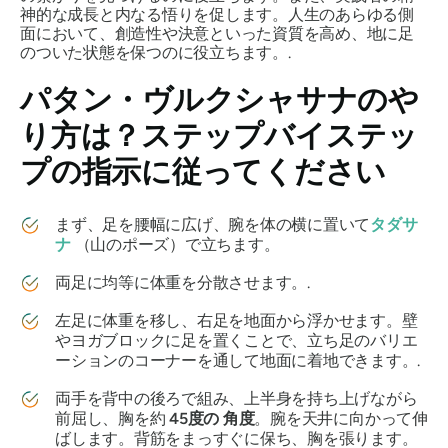
神的な成長と内なる悟りを促します。人生のあらゆる側
面において、創造性や決意といった資質を高め、地に足
のついた状態を保つのに役立ちます。.
パタン・ヴルクシャサナの
や
り方は？ステップバイステッ
プの指示に従ってください
まず、足を腰幅に広げ、腕を体の横に置いて
タダサ
ナ
（山のポーズ）で立ちます。
両足に均等に体重を分散させます。.
左足に体重を移し、右足を地面から浮かせます。壁
やヨガブロックに足を置くことで、立ち足のバリエ
ーションのコーナーを通して地面に着地できます。.
両手を背中の後ろで組み、上半身を持ち上げながら
前屈し、胸を約
45度の
角度
。腕を天井に向かって伸
ばします。背筋をまっすぐに保ち、胸を張ります。