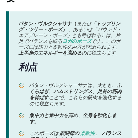
パタン・ヴルクシャサナ（
または「
トップリン
グ・ツリー・ポーズ」
、あるいは「バウンド・
エアプレーン・ポーズ」とも呼ばれる）は、片
足でバランスを取る
ヨガのポーズ
です。このポ
ーズには筋力と柔軟性の両方が求められます。
上半身のエネルギーを高める
のに役立ちます。
利点
パタン・ヴルクシャーサナは
、太もも、
ふ
くらはぎ
、
ハムストリングス
、
足首
の筋肉
を伸ばすことで
、これらの筋肉を強化する
のに役立ちます。
集中力と集中力
を高め、
全身を強化しま
す
。
このポーズは
股関節の
柔軟性
、
バランス