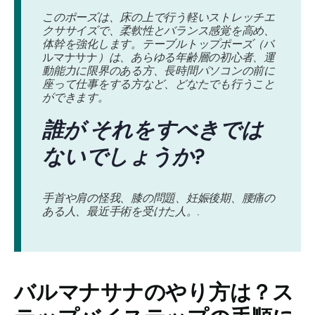
このポーズは、床の上で行う軽いストレッチエ
クササイズで、柔軟性とバランス感覚を高め、
体幹を強化します。テーブルトップポーズ（
バ
ルマナサナ
）は、あらゆる年齢層の初心者、運
動能力に限界のある方、長時間パソコンの前に
座って仕事をする方など、どなたでも行うこと
ができます。
誰が
それをすべきでは
ないでしょうか?
手首や肩の怪我、膝の問題、妊娠後期、腰痛の
ある人、最近手術を受けた人。.
バルマナサナの
やり方は？ス