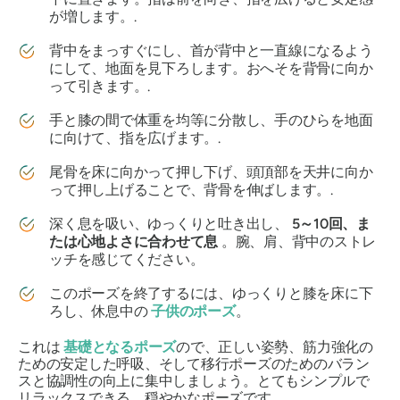
が増します。.
背中をまっすぐにし、首が背中と一直線になるよう
にして、地面を見下ろします。おへそを背骨に向か
って引きます。.
手と膝の間で体重を均等に分散し、手のひらを地面
に向けて、指を広げます。.
尾骨を床に向かって押し下げ、頭頂部を天井に向か
って押し上げることで、背骨を伸ばします。.
深く息を吸い、ゆっくりと吐き出し、
5～10回、ま
たは心地よさに合わせて息
。腕、肩、背中のストレ
ッチを感じてください。
このポーズを終了するには、ゆっくりと膝を床に下
ろし、休息中の
子供のポーズ
。
これは
基礎となるポーズ
ので、正しい姿勢、筋力強化の
ための安定した呼吸、そして移行ポーズのためのバラン
スと協調性の向上に集中しましょう。とてもシンプルで
リラックスできる、穏やかなポーズです。