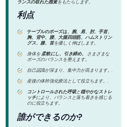
ランスの取れた感覚
をもたらします。
利点
テーブルのポーズは
、腕、肩、肘、手首、
胸、背中、腰、大腿
四頭筋、ハムストリン
グス、膝、首
を優しく伸ばします。
身体を
柔軟にし、引き締め、
さまざまな
ポーズのバランスを整えます。
自己認識が深まり、集中力が高まります。.
産後の体幹強化療法として役立ちます。.
コントロールされた呼吸
と
穏やかなストレ
ッチ
により、バランスと落ち着きを感じる
のに役立ちます。
誰ができるのか
?