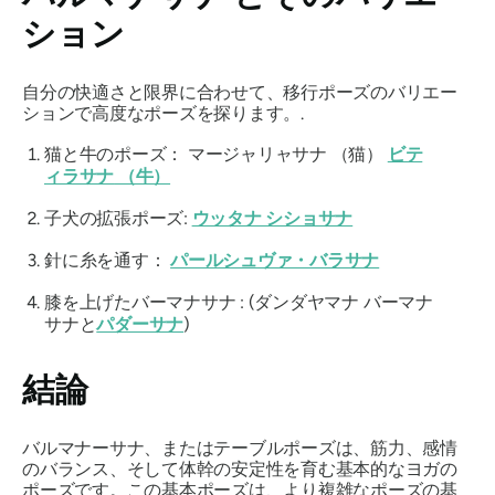
ション
自分の快適さと限界に合わせて、移行ポーズのバリエー
ションで高度なポーズを探ります。.
猫と牛のポーズ：
マージャリャサナ
（猫）
ビテ
ィラサナ
（牛）
子犬の拡張ポーズ:
ウッタナ シショサナ
針に糸を通す：
パールシュヴァ・バラサナ
膝を上げた
バーマナサナ
: (
ダンダヤマナ バーマナ
サナ
と
パダーサナ
)
結論
バルマナーサナ、またはテーブルポーズは、筋力、感情
のバランス、そして体幹の安定性を育む基本的なヨガの
ポーズです。この基本ポーズは、より複雑なポーズの基