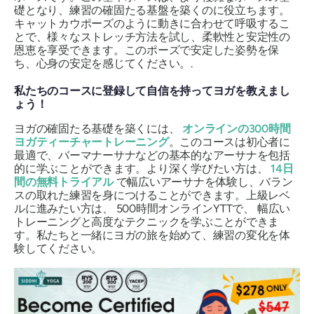
礎となり、練習の確固たる基盤を築くのに役立ちます。
キャットカウポーズのように動きに合わせて呼吸するこ
とで、様々なストレッチ方法を試し、柔軟性と安定性の
恩恵を享受できます。このポーズで安定した姿勢を保
ち、心身の安定を感じてください。.
私たちのコースに登録して自信を持ってヨガを教えまし
ょう！
ヨガの確固たる基礎を築くには、
オンラインの300時間
ヨガティーチャートレーニング
。このコースは初心者に
最適で、バーマナーサナなどの基本的なアーサナを包括
的に学ぶことができます。より深く学びたい方は、
14日
間の無料トライアル
で幅広いアーサナを体験し、バラン
スの取れた練習を身につけることができます。上級レベ
ルに進みたい方は、
500時間オンラインYTTで、
幅広い
トレーニングと高度なテクニックを学ぶことができま
す。私たちと一緒にヨガの旅を始めて、練習の変化を体
験してください。