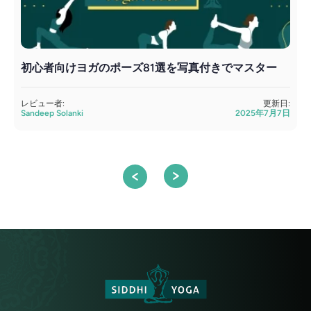
初心者向けヨガのポーズ81選を写真付きでマスター
レビュー者:
更新日:
Sandeep Solanki
2025年7月7日
S