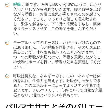
呼吸
が鍵です。呼吸は穏やかな波のように、出たり
入ったりしながら流れていきます。腰と背中を上げ
ながら呼吸し、お腹に空気が満たされるのを感じて
ください。そして、ゆっくりと優しく息を吐き出
し、緊張を解き放ち、下半身の不安を手放し、筋肉
をリラックスさせて、この瞬間を楽しんでくださ
い。
テーブルトップのポーズは、ただ行うだけのもので
はありません。心と呼吸を同期させ、そのリズムに
乗ることで、体を落ち着かせることができます。一
つ一つの呼吸が大切なので、呼吸を意識​​しながらこ
の優雅なポーズを行い、若返り効果を実感してくだ
さい。.
呼吸は特別なエネルギーです。このエネルギーは体
内を流れ、生命力を与えます。呼吸がしっかりでき
ると、このエネルギーによってより活力と生命力を
感じます。
バルマナサナ
、心身にとって自然な充電
器となり、活力とバランスを保ちます。
バルマナサナ
とそのバリエー