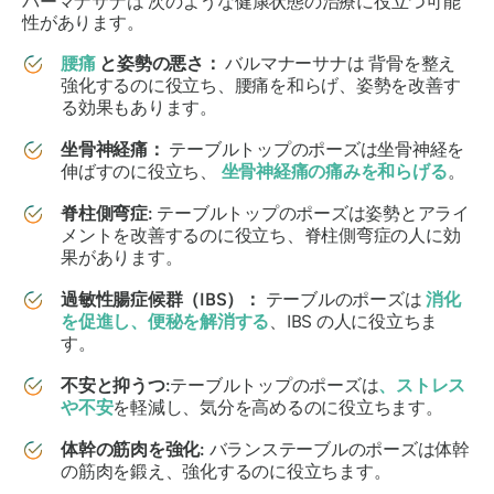
バーマナサナは
次のような健康状態の治療に役立つ可能
性があります。
腰痛
と姿勢の悪さ：
バルマナーサナは
背骨を整え
強化するのに役立ち、腰痛を和らげ、姿勢を改善す
る効果もあります。
坐骨神経痛：
テーブルトップのポーズは坐骨神経を
伸ばすのに役立ち、
坐骨神経痛の痛みを和らげる
。
脊柱側弯症:
テーブルトップのポーズは姿勢とアライ
メントを改善するのに役立ち、脊柱側弯症の人に効
果があります。
過敏性腸症候群（IBS）：
テーブルのポーズは
消化
を促進し、便秘を解消する
、IBS の人に役立ちま
す。
不安と抑うつ:
テーブルトップのポーズは
、ストレス
や不安
を軽減し、気分を高めるのに役立ちます。
体幹の筋肉を強化:
バランステーブルのポーズは体幹
の筋肉を鍛え、強化するのに役立ちます。