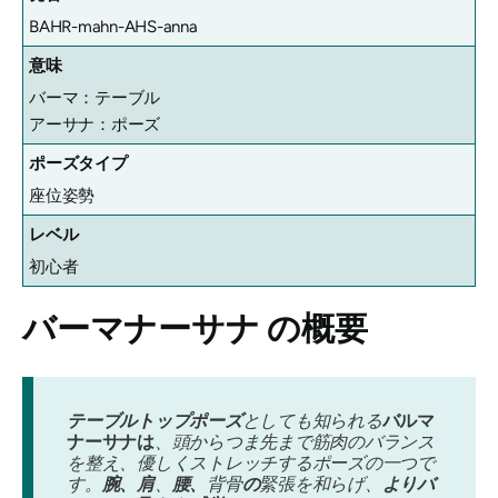
BAHR-mahn-AHS-anna
意味
バーマ：テーブル
アーサナ：ポーズ
ポーズタイプ
座位姿勢
レベル
初心者
バーマナーサナ
の概要
テーブルトップポーズ
としても知られる
バルマ
ナーサナは
、頭からつま先まで筋肉のバランス
を整え、優しくストレッチするポーズの一つで
す。
腕、肩
、
腰、
背骨
の
緊張を和らげ、
よりバ