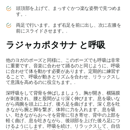
頭頂部を上げて、まっすぐかつ楽な姿勢で見つめま
す。.
両足で行います。まず右足を前に出し、次に左膝を
前にスライドさせます。.
ラジャカポタサナ
と呼吸
他のヨガのポーズと同様に、このポーズでも呼吸は非常
に重要です。音楽に合わせて踊るのと同じように、呼吸
に合わせて体を動かす必要があります。定期的に練習す
ることで、呼吸が動きとリズムを合わせ、リラックスし
て意識を高めるのに役立ちます。.
深呼吸をして背骨を伸ばしましょう。胸が開き、横隔膜
が刺激され、腰と股間がより深く伸びます。息を吸いな
がら両腕を頭上に上げ、後ろ足を曲げます。深く息を吐
きながら腕と脚を繋ぎ、体幹に力を入れます。息を吸
い、吐きながらおへそを背骨に引き寄せ、背中の上部を
軽く曲げ、息を吐きながら、後頭部を上げた後ろ足につ
けるようにします。呼吸を続け、リラックスして、自信