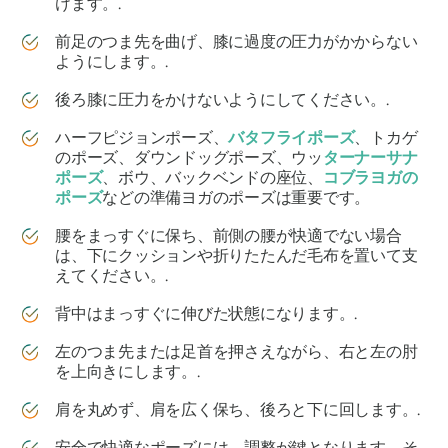
けます。.
前足のつま先を曲げ、膝に過度の圧力がかからない
ようにします。.
後ろ膝に圧力をかけないようにしてください。.
ハーフピジョンポーズ、
バタフライポーズ
、トカゲ
のポーズ、ダウンドッグポーズ、ウッ
ターナーサナ
ポーズ
、ボウ、バックベンドの座位、
コブラヨガの
ポーズ
などの準備ヨガのポーズは重要です。
腰をまっすぐに保ち、前側の腰が快適でない場合
は、下にクッションや折りたたんだ毛布を置いて支
えてください。.
背中はまっすぐに伸びた状態になります。.
左のつま先または足首を押さえながら、右と左の肘
を上向きにします。.
肩を丸めず、肩を広く保ち、後ろと下に回します。.
安全で快適なポーズには、調整が鍵となります。そ