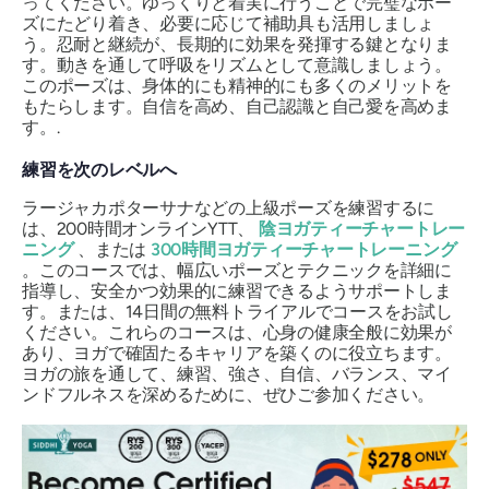
ってください。ゆっくりと着実に行うことで完璧なポー
ズにたどり着き、必要に応じて補助具も活用しましょ
う。忍耐と継続が、長期的に効果を発揮する鍵となりま
す。動きを通して呼吸をリズムとして意識しましょう。
このポーズは、身体的にも精神的にも多くのメリットを
もたらします。自信を高め、自己認識と自己愛を高めま
す。.
練習を次のレベルへ
ラージャカポターサナなどの上級ポーズを練習するに
は、200時間オンラインYTT、
陰ヨガティーチャートレー
ニング
、または
300時間ヨガティーチャートレーニング
。このコースでは、幅広いポーズとテクニックを詳細に
指導し、安全かつ効果的に練習できるようサポートしま
す。または、14日間の無料トライアルでコースをお試し
ください。これらのコースは、心身の健康全般に効果が
あり、ヨガで確固たるキャリアを築くのに役立ちます。
ヨガの旅を通して、練習、強さ、自信、バランス、マイ
ンドフルネスを深めるために、ぜひご参加ください。