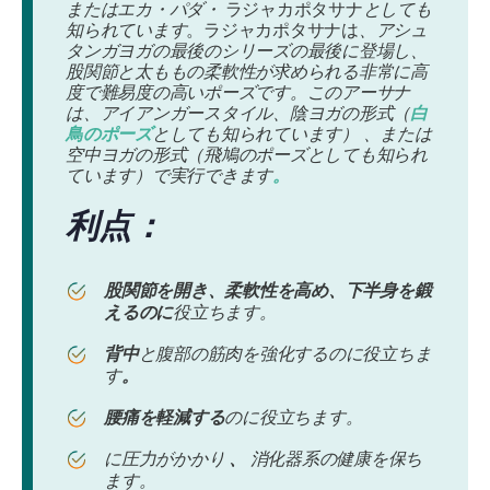
または
エカ・パダ・
ラジャカポタサナ
としても
知られています
。ラジャカポタサナは
、アシュ
タンガヨガの最後のシリーズの最後に登場し、
股関節と太ももの柔軟性が求められる非常に高
度で難易度の高いポーズです。このアーサナ
は、アイアンガースタイル、陰ヨガの形式（
白
鳥のポーズ
としても知られています） 、または
空中ヨガの形式（飛鳩のポーズとしても知られ
ています）で実行できます
。
利点：
股関節を開き、柔軟性を高め、下半身を鍛
えるのに
役立ちます。
背中
と腹部の筋肉を強化するのに役立ちま
す
。
腰痛を軽減する
のに役立ちます。
に圧力がかかり
、
消化器系の健康を保ち
ます。