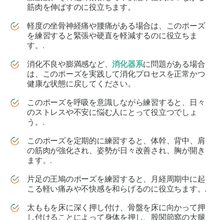
筋肉を伸ばすのに役立ちます。
軽度の坐骨神経痛や腰痛がある場合は、このポーズ
を練習すると緊張や硬直を軽減するのに役立ちま
す。.
消化不良や膨満感など、
消化器系
に問題がある場合
は、このポーズを実践して消化プロセスを正常かつ
健康な状態に戻してください。
このポーズを呼吸を意識​​しながら練習すると、日々
のストレスや不安に悩む人にとって役立つでしょ
う。.
このポーズを定期的に練習すると、体幹、背中、肩
の筋肉が強化され、姿勢が日々改善され、胸が開き
ます。.
片足の王鳩のポーズを練習すると、月経周期中に起
こる軽い痛みや不快感を和らげるのに役立ちます。.
太ももを床に深く押し付け、骨盤を床に向かって押
し付けることによって身体を押し、股関節窩の大腿