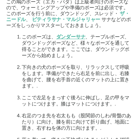
この鳩のポーズ（エカ・パダ）は上級者向けのポーズな
ので、ウォーミングアップや準備のポーズは必須です。
このポーズを行う前に、ダウンドッグ、スレッド・
ザ・
ニードル
、
ビティラサナ・マルジャリャー
サナなどのポ
ーズをしっかりマスターしておきましょう。
このポーズは、
ダンダーサナ
、テーブルポーズ、
ダウンドッグポーズなど、様々なポーズを通して
得ることができます。ここでは、ダウンドッグポ
ーズから始めましょう。
下向きの犬のポーズを取り、リラックスして呼吸
をします。準備ができたら右足を前に出し、右膝
を曲げて、腰を右手首の近くのマットの上に置き
ます。.
ここで左足をまっすぐ後ろに伸ばし、足の甲をマ
ットにつけます。膝はマットにつけます。.
右足のつま先を右太もも（股関節のしわ/骨盤のあ
たり）に向け、膝を前に向けて折り曲げ、地面に
置き、右すねを体の方に向けます。.