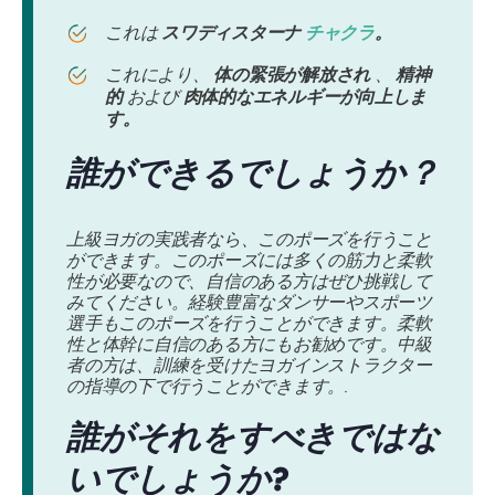
これは
スワディスターナ
チャクラ
。
これにより、
体の緊張が解放され
、
精神
的
および
肉体的なエネルギーが向上しま
す。
誰ができるでしょうか？
上級ヨガの実践者なら、このポーズを行うこと
ができます。このポーズには多くの筋力と柔軟
性が必要なので、自信のある方はぜひ挑戦して
みてください。経験豊富なダンサーやスポーツ
選手もこのポーズを行うことができます。柔軟
性と体幹に自信のある方にもお勧めです。中級
者の方は、訓練を受けたヨガインストラクター
の指導の下で行うことができます。.
誰がそれをすべきではな
いでしょうか?