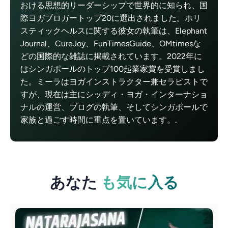
おける思想的リーダーシップで世界的に知られ、国
際ヨガブロガートップ20に選出されました。ホリ
スティックヘルスに関する彼女の執筆は、Elephant
Journal、CureJoy、FunTimesGuide、OMtimesな
どの国際的な雑誌に掲載されています。2022年に
はシンガポールのトップ100起業家賞を受賞しまし
た。ミーラはヨガインストラクター兼セラピストで
すが、現在は主にシッディ・ヨガ・インターナショ
ナルの運営、ブログの執筆、そしてシンガポールで
家族と過ごす時間に重点を置いています。.
あなた
も気に入る