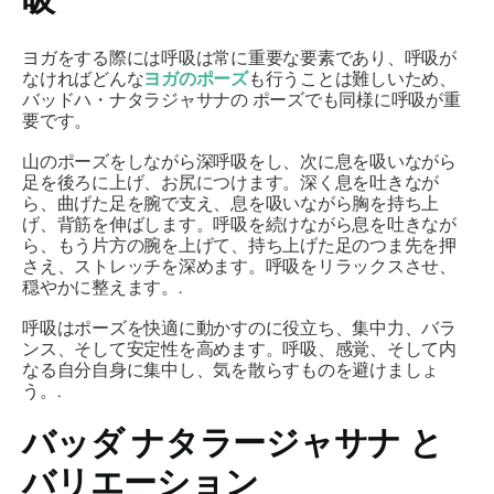
ヨガをする際には呼吸は常に重要な要素であり、呼吸が
なければどんな
ヨガのポーズ
も行うことは難しいため、
バッドハ・ナタラジャサナの
ポーズでも同様に呼吸が重
要です。
山のポーズをしながら深呼吸をし、次に息を吸いながら
足を後ろに上げ、お尻につけます。深く息を吐きなが
ら、曲げた足を腕で支え、息を吸いながら胸を持ち上
げ、背筋を伸ばします。呼吸を続けながら息を吐きなが
ら、もう片方の腕を上げて、持ち上げた足のつま先を押
さえ、ストレッチを深めます。呼吸をリラックスさせ、
穏やかに整えます。.
呼吸はポーズを快適に動かすのに役立ち、集中力、バラ
ンス、そして安定性を高めます。呼吸、感覚、そして内
なる自分自身に集中し、気を散らすものを避けましょ
う。.
バッダ ナタラージャサナ
と
バリエーション