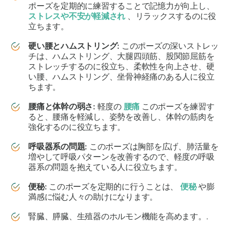
ポーズを定期的に練習することで記憶力が向上し、
ストレスや不安が軽減され
、リラックスするのに役
立ちます。
硬い腰とハムストリング:
このポーズの深いストレッ
チは、ハムストリング、大腿四頭筋、股関節屈筋を
ストレッチするのに役立ち、柔軟性を向上させ、硬
い腰、ハムストリング、坐骨神経痛のある人に役立
ちます。
腰痛と体幹の弱さ:
軽度の
腰痛
このポーズを練習す
ると、腰痛を軽減し、姿勢を改善し、体幹の筋肉を
強化するのに役立ちます。
呼吸器系の問題:
このポーズは胸部を広げ、肺活量を
増やして呼吸パターンを改善するので、軽度の呼吸
器系の問題を抱えている人に役立ちます。
便秘:
このポーズを定期的に行うことは、
便秘
や膨
満感に悩む人々の助けになります。
腎臓、膵臓、生殖器のホルモン機能を高めます。.