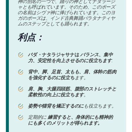
神の別名の一つで、踊りの神としてナタラージ
ャとも呼ばれています。そのため、このポーズ
の名前はシヴァ神に捧げられています。このヨ
ガのポーズは、インド古典舞踊バラタナティヤ
ムのステップとしても踊られます。
利点：
バダ・ナタラジャサナは
バランス、集中
力、安定性を向上させるのに役立ちます
.
背中、脚、足首、太もも、肩、体幹の筋肉
を強化するのに役立ち
ます。
肩、胸、大腿四頭筋、腹部のストレッチと
柔軟性の向上に役立ちます
。
姿勢や猫背を矯正するのに
も役立ちます。
定期的に
練習すると、身体的にも精神的
にも多くのメリットが得られます。