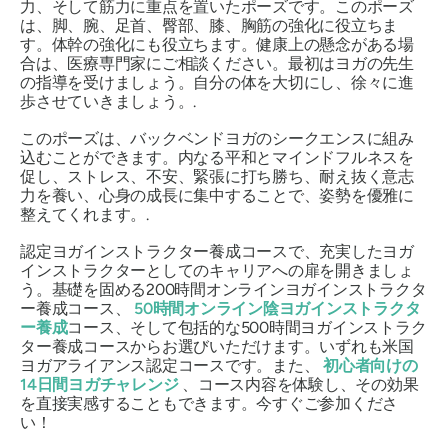
力、そして筋力に重点を置いたポーズです。このポーズ
は、脚、腕、足首、臀部、膝、胸筋の強化に役立ちま
す。体幹の強化にも役立ちます。健康上の懸念がある場
合は、医療専門家にご相談ください。最初はヨガの先生
の指導を受けましょう。自分の体を大切にし、徐々に進
歩させていきましょう。.
このポーズは、バックベンドヨガのシークエンスに組み
込むことができます。内なる平和とマインドフルネスを
促し、ストレス、不安、緊張に打ち勝ち、耐え抜く意志
力を養い、心身の成長に集中することで、姿勢を優雅に
整えてくれます。.
認定ヨガインストラクター養成コースで、充実したヨガ
インストラクターとしてのキャリアへの扉を開きましょ
う。基礎を固める200時間オンラインヨガインストラクタ
ー養成コース、
50時間オンライン陰ヨガインストラクタ
ー養成
コース、そして包括的な500時間ヨガインストラク
ター養成コースからお選びいただけます。いずれも米国
ヨガアライアンス認定コースです。また、
初心者向けの
14日間ヨガチャレンジ
、コース内容を体験し、その効果
を直接実感することもできます。今すぐご参加くださ
い！