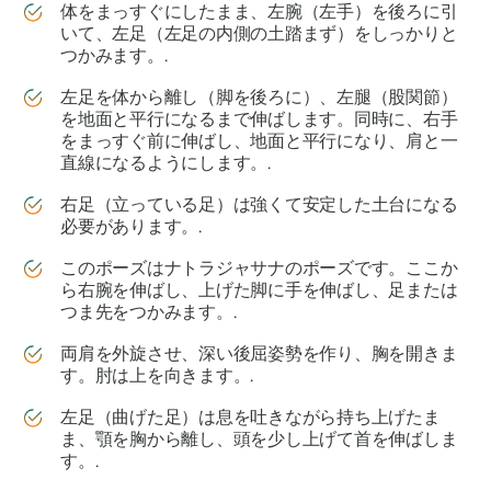
体をまっすぐにしたまま、左腕（左手）を後ろに引
いて、左足（左足の内側の土踏まず）をしっかりと
つかみます。.
左足を体から離し（脚を後ろに）、左腿（股関節）
を地面と平行になるまで伸ばします。同時に、右手
をまっすぐ前に伸ばし、地面と平行になり、肩と一
直線になるようにします。.
右足（立っている足）は強くて安定した土台になる
必要があります。.
このポーズはナトラジャサナのポーズです。ここか
ら右腕を伸ばし、上げた脚に手を伸ばし、足または
つま先をつかみます。.
両肩を外旋させ、深い後屈姿勢を作り、胸を開きま
す。肘は上を向きます。.
左足（曲げた足）は息を吐きながら持ち上げたま
ま、顎を胸から離し、頭を少し上げて首を伸ばしま
す。.