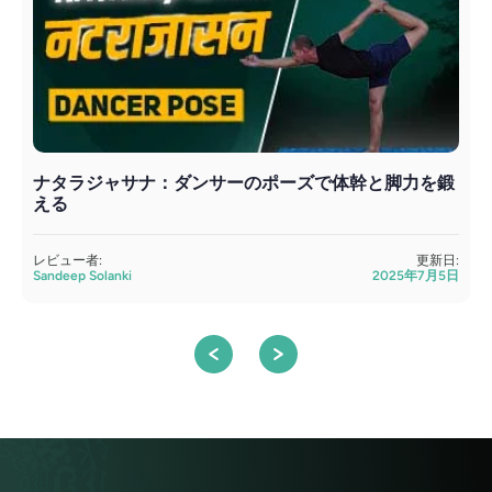
ナタラジャサナ：ダンサーのポーズで体幹と脚力を鍛
える
S
レビュー者:
更新日:
Sandeep Solanki
2025年7月5日