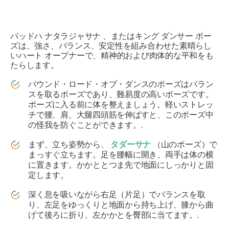
バッドハ ナタラジャサナ
、またはキング ダンサー ポー
ズは、強さ、バランス、安定性を組み合わせた素晴らし
いハート オープナーで、精神的および肉体的な平和をも
たらします。
バウンド・ロード・オブ・ダンスのポーズはバラン
スを取るポーズであり、難易度の高いポーズです。
ポーズに入る前に体を整えましょう。軽いストレッ
チで腰、肩、大腿四頭筋を伸ばすと、このポーズ中
の怪我を防ぐことができます。.
まず、立ち姿勢から、
タダーサナ
（山のポーズ）で
まっすぐ立ちます。足を腰幅に開き、両手は体の横
に置きます。かかととつま先で地面にしっかりと固
定します。
深く息を吸いながら右足（片足）でバランスを取
り、左足をゆっくりと地面から持ち上げ、膝から曲
げて後ろに折り、左かかとを臀部に当てます。.