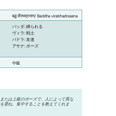
बद्ध वीरभद्रासन/
Baddha virabhadrasana
バッダ: 縛られる
ヴィラ: 戦士
バドラ: 友達
アサナ: ポーズ
中級
または上級のポーズで、人によって異な
を委ね、集中することを教えてくれま