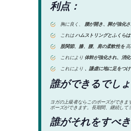
利点：
胸に良く、
腰が開き、脚が強化さ
これは
ハムストリングとふくらは
股関節、膝、腰、肩の柔軟性を
高
これにより
体幹が強化され、消化
これにより
、謙虚に地に足をつけ
誰ができるでしょ
ヨガの上級者ならこのポーズができま
ポーズができます。長期間、継続して
誰がそれをすべき