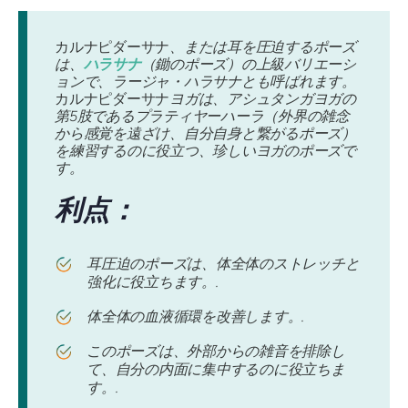
カルナピダーサナ
、または耳を圧迫するポーズ
は、
ハラサナ
（鋤のポーズ）の上級バリエーシ
ョンで、ラージャ・ハラサナとも呼ばれます。
カルナピダーサナ
ヨガは、アシュタンガヨガの
第5肢であるプラティヤーハーラ（外界の雑念
から感覚を遠ざけ、自分自身と繋がるポーズ）
を練習するのに役立つ、珍しいヨガのポーズで
す。
利点：
耳圧迫のポーズは、体全体のストレッチと
強化に役立ちます。.
体全体の血液循環を改善します。.
このポーズは、外部からの雑音を排除し
て、自分の内面に集中するのに役立ちま
す。.