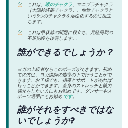
これは、
喉のチャクラ
、マニプラチャクラ
（太陽神経叢チャクラ）、仙骨チャクラと
いう3つのチャクラを活性化するのに役立
ちます。
これは甲状腺の問題に役立ち、月経周期の
不規則性を改善します。.
誰ができるでしょうか？
ヨガの上級者ならこのポーズができます。初め
ての方は、ヨガ講師の指導の下で行うことがで
きます。お子様でも、指導とサポートがあれば
行うことができます。全身のストレッチと筋力
強化をしたい方にもお勧めです。ダンサーやス
ポーツ選手にもお勧め
です
。
誰がそれをすべきではな
いでしょうか?