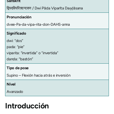
Sanskrit
द्विपदविपरितदन्दसन /
Dwi Pāda Viparīta Daṇḍāsana
Pronunciación
dvee-Pa-da-vipa-rita-don-DAHS-anna
Significado
dwi: “dos”
pada: “pie”
viparita: “invertida” o “invertida”
danda: “bastón”
Tipo de pose
Supino – Flexión hacia atrás e inversión
Nivel
Avanzado
Introducción