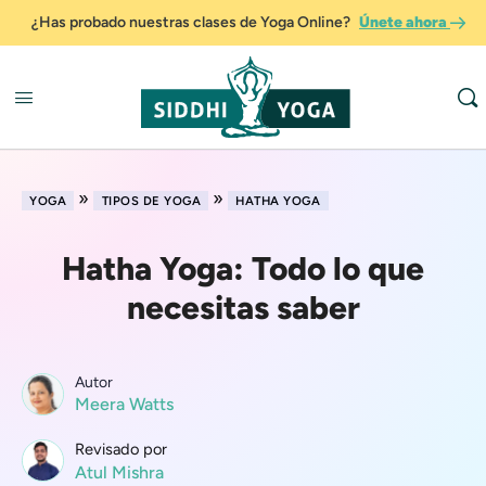
¿Has probado nuestras clases de Yoga Online?
Únete ahora
»
»
YOGA
TIPOS DE YOGA
HATHA YOGA
Hatha Yoga: Todo lo que
necesitas saber
Autor
Meera Watts
Revisado por
Atul Mishra