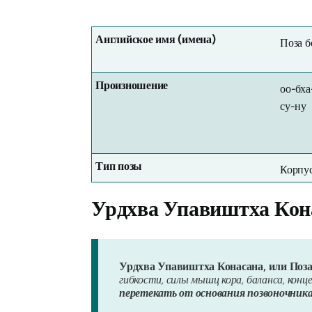
Английское имя (имена)
Поза б
Произношение
оо-бха
су-ну
Тип позы
Корпус
Урдхва Упавиштха Кона
Урдхва Упавиштха Конасана, или Поза 
гибкости, силы мышц кора, баланса, кон
перетекать от основания позвоночника