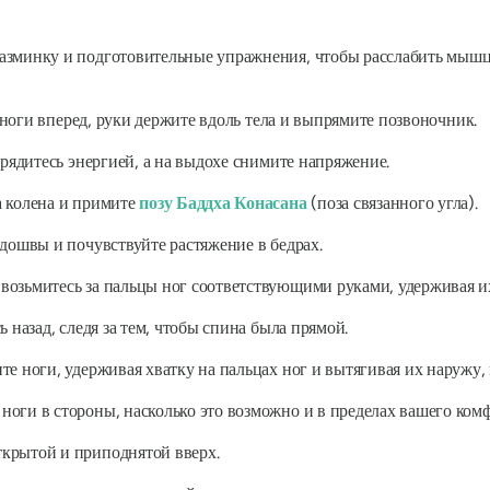
разминку и подготовительные упражнения, чтобы расслабить мышц
ноги вперед, руки держите вдоль тела и выпрямите позвоночник.
арядитесь энергией, а на выдохе снимите напряжение.
а колена и примите
позу Баддха Конасана
(поза связанного угла).
одошвы и почувствуйте растяжение в бедрах.
возьмитесь за пальцы ног соответствующими руками, удерживая и
ь назад, следя за тем, чтобы спина была прямой.
те ноги, удерживая хватку на пальцах ног и вытягивая их наружу,
оги в стороны, насколько это возможно и в пределах вашего комф
ткрытой и приподнятой вверх.