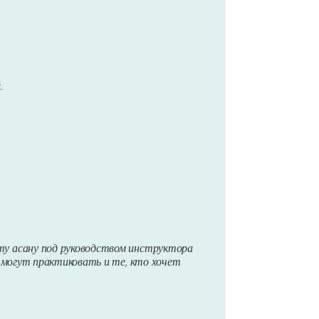
а
.
ту асану под руководством инструктора
у могут практиковать и те, кто хочет