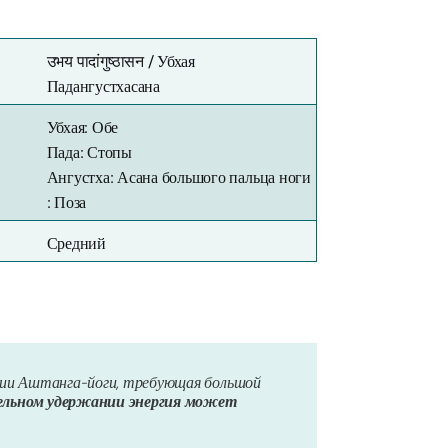
उभय पादांगुष्ठासन /
Убхая
Падангустхасана
Убхая: Обе
Пада: Стопы
Ангустха: Асана большого пальца ноги
: Поза
Средний
рии Аштанга-йоги, требующая большой
ельном удержании энергия может