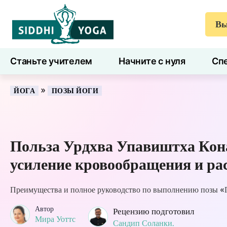
Вы
Станьте учителем
Начните с нуля
Спе
7 дней здоровья
Блог
Учиться
»
ЙОГА
ПОЗЫ ЙОГИ
Польза Урдхва Упавиштха Кон
усиление кровообращения и ра
Преимущества и полное руководство по выполнению позы «
Автор
Рецензию подготовил
Мира Уоттс
Сандип Соланки.