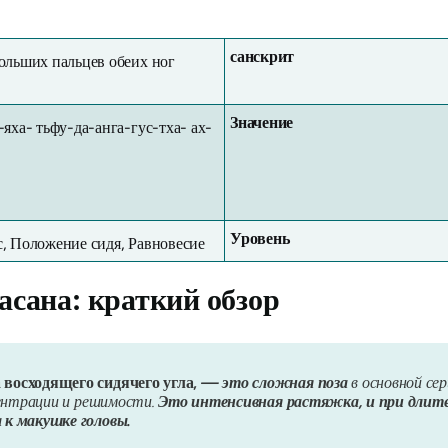
санскрит
ольших пальцев обеих ног
Значение
-яха- тьфу-да-анга-гус-тха- ах-
Уровень
, Положение сидя, Равновесие
сана: краткий обзор
восходящего сидячего угла,
— это сложная поза
в основной се
центрации и решимости.
Это интенсивная растяжка, и при длит
 к макушке головы.