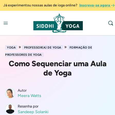
Já experimentou nossas aulas de ioga online?
Inscreva-se agora
»
»
YOGA
PROFESSOR(A) DE YOGA
FORMAÇÃO DE
PROFESSORES DE YOGA
Como Sequenciar uma Aula
de Yoga
Autor
Meera Watts
Resenha por
Sandeep Solanki