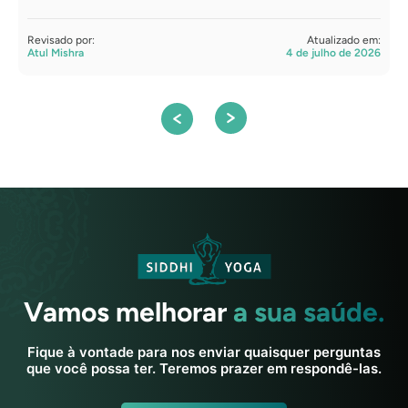
Revisado por:
Atualizado em:
R
Atul Mishra
4 de julho de 2026
S
Vamos melhorar
a sua saúde.
Fique à vontade para nos enviar quaisquer perguntas
que você possa ter. Teremos prazer em respondê-las.