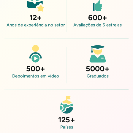
12
+
600
+
Anos de experiência no setor
Avaliações de 5 estrelas
500
+
5000
+
Depoimentos em vídeo
Graduados
125
+
Países