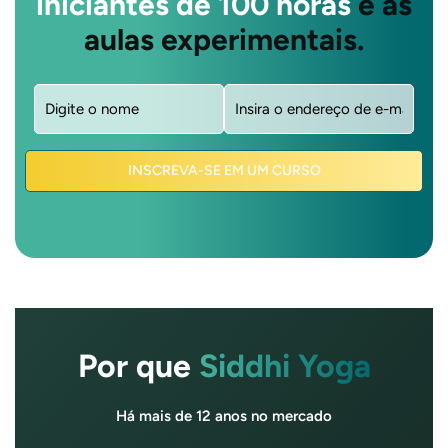
iniciantes de 100 horas
e as
aulas experimentais.
Nome
E-
(Obrigatório)
mail
(Obrigatório)
INSCREVA-SE EM UM CURSO
Por que
Siddhi Yoga
Há mais de 12 anos no mercado