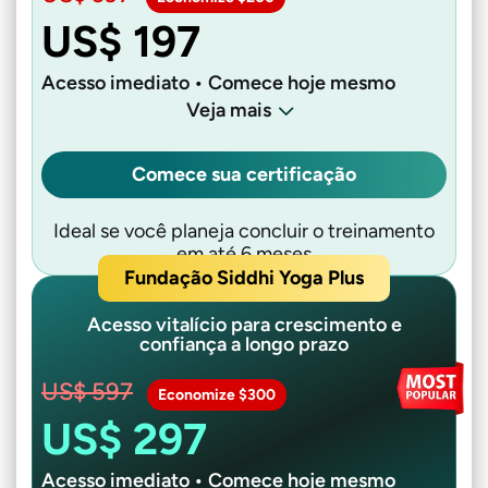
US$ 197
Acesso imediato • Comece hoje mesmo
Veja mais
Comece sua certificação
Ideal se você planeja concluir o treinamento
em até 6 meses
Fundação Siddhi Yoga Plus
Acesso vitalício para crescimento e
confiança a longo prazo
US$ 597
Economize $300
US$ 297
Acesso imediato • Comece hoje mesmo