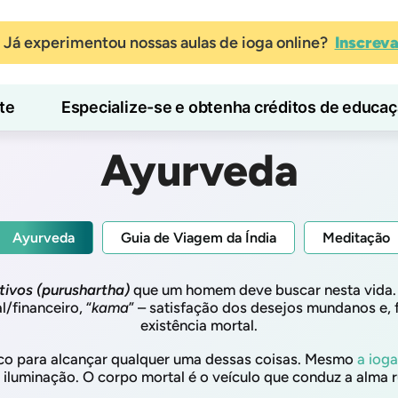
Já experimentou nossas aulas de ioga online?
Inscrev
te
Especialize-se e obtenha créditos de educa
Blog
Aprender
Ayurveda
Ayurveda
Guia de Viagem da Índia
Meditação
tivos (purushartha)
que um homem deve buscar nesta vida. S
l/financeiro, “
kama
” – satisfação dos desejos mundanos e, f
existência mortal.
co para alcançar qualquer uma dessas coisas. Mesmo
a ioga
iluminação. O corpo mortal é o veículo que conduz a alma 