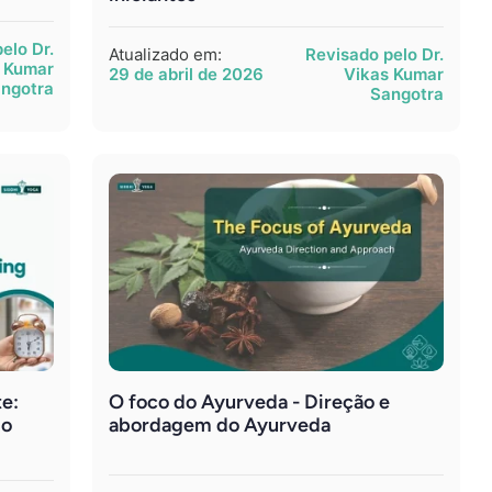
elo Dr.
Atualizado em:
Revisado pelo Dr.
 Kumar
29 de abril de 2026
Vikas Kumar
ngotra
Sangotra
te:
O foco do Ayurveda - Direção e
do
abordagem do Ayurveda