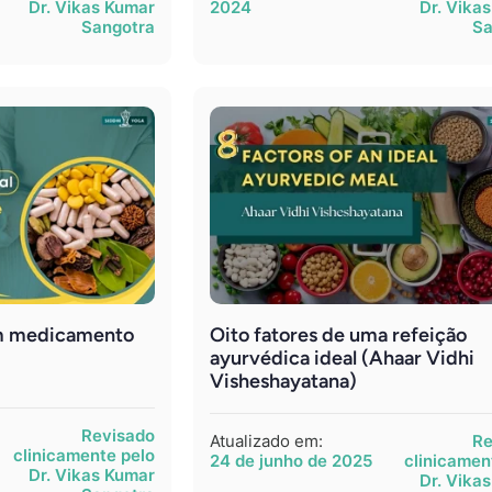
Dr. Vikas Kumar
2024
Dr. Vika
Sangotra
Sa
um medicamento
Oito fatores de uma refeição
ayurvédica ideal (Ahaar Vidhi
Visheshayatana)
Revisado
Atualizado em:
Re
clinicamente pelo
24 de junho de 2025
clinicamen
Dr. Vikas Kumar
Dr. Vika