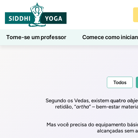
Torne-se um professor
Comece como inician
Aulas de ioga online
7 Dias de Bem-Estar
Todos
Segundo os Vedas, existem
quatro
obje
retidão, “
artha
” – bem-estar materia
Mas você precisa do equipamento bási
alcançadas sem a 