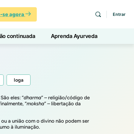
a-se agora
Entrar
ção continuada
Aprenda Ayurveda
Ioga
ão eles: “
dharma
” – religião/código de
inalmente, “
moksha
” – libertação da
ou a união com o divino não podem ser
rumo à iluminação.