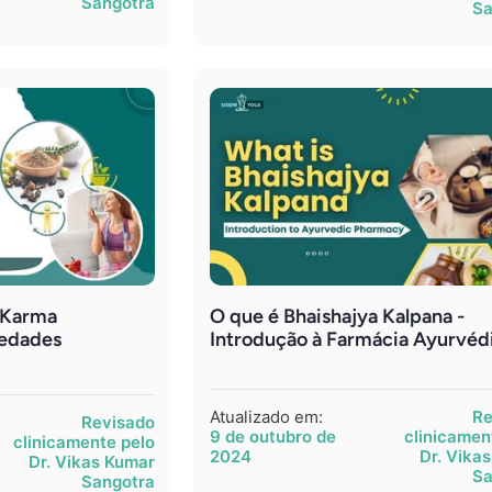
Sangotra
Sa
 Karma
O que é Bhaishajya Kalpana -
iedades
Introdução à Farmácia Ayurvéd
Atualizado em:
Re
Revisado
9 de outubro de
clinicamen
clinicamente pelo
2024
Dr. Vika
Dr. Vikas Kumar
Sa
Sangotra