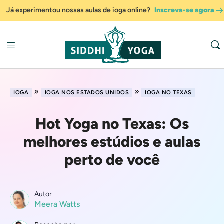
Já experimentou nossas aulas de ioga online?
Inscreva-se agora
»
»
IOGA
IOGA NOS ESTADOS UNIDOS
IOGA NO TEXAS
Hot Yoga no Texas: Os
melhores estúdios e aulas
perto de você
Autor
Meera Watts