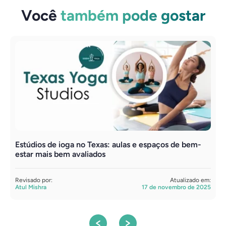
Você
também pode gostar
Estúdios de ioga no Texas: aulas e espaços de bem-
C
estar mais bem avaliados
R
A
Revisado por:
Atualizado em:
Atul Mishra
17 de novembro de 2025