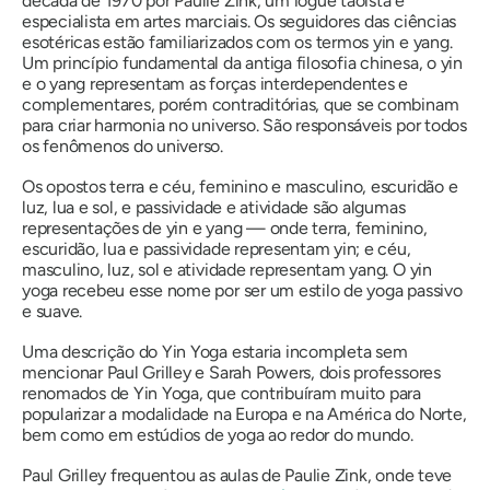
década de 1970 por Paulie Zink, um iogue taoísta e
especialista em artes marciais. Os seguidores das ciências
esotéricas estão familiarizados com os termos yin e yang.
Um princípio fundamental da antiga filosofia chinesa, o yin
e o yang representam as forças interdependentes e
complementares, porém contraditórias, que se combinam
para criar harmonia no universo. São responsáveis ​​por todos
os fenômenos do universo.
Os opostos terra e céu, feminino e masculino, escuridão e
luz, lua e sol, e passividade e atividade são algumas
representações de yin e yang — onde terra, feminino,
escuridão, lua e passividade representam yin; e céu,
masculino, luz, sol e atividade representam yang. O yin
yoga recebeu esse nome por ser um estilo de yoga passivo
e suave.
Uma descrição do Yin Yoga estaria incompleta sem
mencionar Paul Grilley e Sarah Powers, dois professores
renomados de Yin Yoga, que contribuíram muito para
popularizar a modalidade na Europa e na América do Norte,
bem como em estúdios de yoga ao redor do mundo.
Paul Grilley frequentou as aulas de Paulie Zink, onde teve