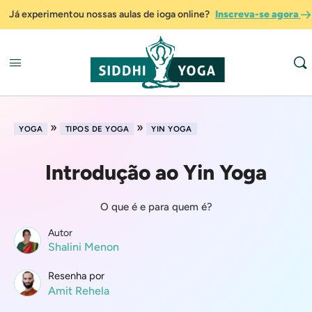
Já experimentou nossas aulas de ioga online?
Inscreva-se agora
»
»
YOGA
TIPOS DE YOGA
YIN YOGA
Introdução ao Yin Yoga
O que é e para quem é?
Autor
Shalini Menon
Resenha por
Amit Rehela