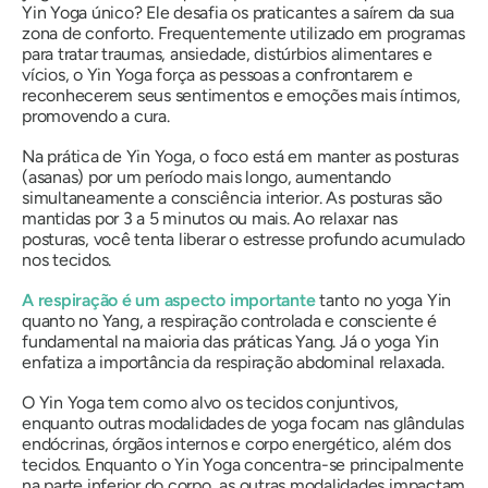
Yin Yoga único? Ele desafia os praticantes a saírem da sua
zona de conforto. Frequentemente utilizado em programas
para tratar traumas, ansiedade, distúrbios alimentares e
vícios, o Yin Yoga força as pessoas a confrontarem e
reconhecerem seus sentimentos e emoções mais íntimos,
promovendo a cura.
Na prática de Yin Yoga, o foco está em manter as posturas
(asanas) por um período mais longo, aumentando
simultaneamente a consciência interior. As posturas são
mantidas por 3 a 5 minutos ou mais. Ao relaxar nas
posturas, você tenta liberar o estresse profundo acumulado
nos tecidos.
A respiração é um aspecto importante
tanto no yoga Yin
quanto no Yang, a respiração controlada e consciente é
fundamental na maioria das práticas Yang. Já o yoga Yin
enfatiza a importância da respiração abdominal relaxada.
O Yin Yoga tem como alvo os tecidos conjuntivos,
enquanto outras modalidades de yoga focam nas glândulas
endócrinas, órgãos internos e corpo energético, além dos
tecidos. Enquanto o Yin Yoga concentra-se principalmente
na parte inferior do corpo, as outras modalidades impactam